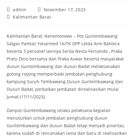
Post
Post
admin
November 17, 2023
author:
published:
Post
Kalimantan Barat
category:
Kalimantan Barat, Nenemonews – Pos Guntembawang
Satgas Pamtas Yonarmed 16/TK DPP Letda Arm Bahtera
beserta 3 personel lainnya Serda Nesta Fernando , Praka
Pratu Dino bersama dan Praka Aswar beserta masyarakat
dusun Guntembawang dan dusun Badat melaksanakan
gotong royong memperbaiki jembatan penghubung
kampung Suruh Tembawang Dusun Guntembawang dan
Dusun Badat, perbaikan jembatan direalisasikan mulai
Jumat (17/11/2023).
Danpos Guntembawang selaku pelaksana kegiatan
menuturkan untuk jembatan penghubung dusun
Guntembawang dan dusun Badat tetap menjadi prioritas,
karena sudah di rencanakan lama dan baru di realisasikan