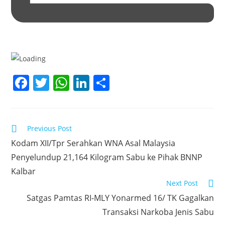
F
T
W
Li
S
a
w
h
n
h
c
itt
at
k
ar
e
er
s
e
e
Read
Previous Post
more
b
A
dI
Kodam XII/Tpr Serahkan WNA Asal Malaysia
articles
Penyelundup 21,164 Kilogram Sabu ke Pihak BNNP
o
p
n
Kalbar
o
p
Next Post
k
Satgas Pamtas RI-MLY Yonarmed 16/ TK Gagalkan
Transaksi Narkoba Jenis Sabu