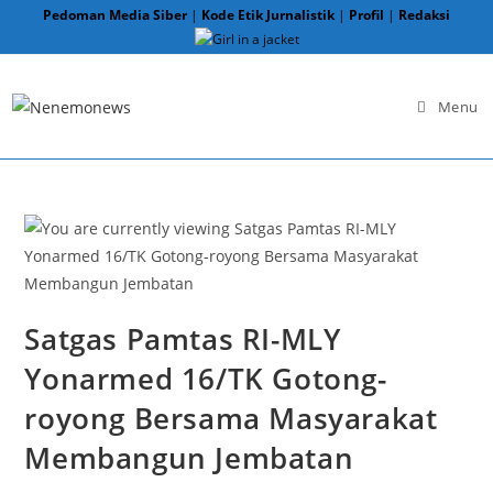
Skip
Pedoman Media Siber
|
Kode Etik Jurnalistik
|
Profil
|
Redaksi
to
content
Menu
Satgas Pamtas RI-MLY
Yonarmed 16/TK Gotong-
royong Bersama Masyarakat
Membangun Jembatan