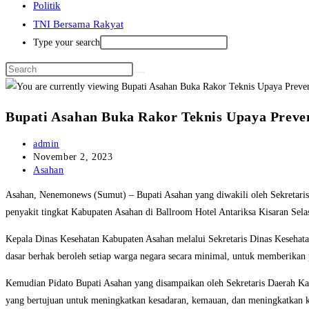
Politik
TNI Bersama Rakyat
Type your search
Bupati Asahan Buka Rakor Teknis Upaya Preven
Post
admin
author:
Post
November 2, 2023
published:
Post
Asahan
category:
Asahan, Nenemonews (Sumut) – Bupati Asahan yang diwakili oleh Sekretaris 
penyakit tingkat Kabupaten Asahan di Ballroom Hotel Antariksa Kisaran Sela
Kepala Dinas Kesehatan Kabupaten Asahan melalui Sekretaris Dinas Keseha
dasar berhak beroleh setiap warga negara secara minimal, untuk memberikan 
Kemudian Pidato Bupati Asahan yang disampaikan oleh Sekretaris Daerah K
yang bertujuan untuk meningkatkan kesadaran, kemauan, dan meningkatkan kes