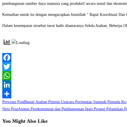
pembangunan sumber daya manusia yang produktif secara sosial dan ekonomi
Kemudian untuk itu dengan mengucapkan bismillah ” Rapat Koordinasi Dan E
Dalam kesempatan tersebut turut hadir diantaranya Sekda Asahan, Beberpa 
Facebook
Twitter
WhatsApp
LinkedIn
Read
Previous Post
Bupati Asahan Pimpin Upacara Peringatan Sumpah Pemuda Ke
Share
more
Next Post
Asisten Perekonomian dan Pembangunan Ikuti Prosesi Pelantikan
articles
You Might Also Like