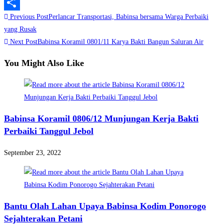
LinkedIn
Read
Previous Post
Perlancar Transportasi, Babinsa bersama Warga Perbaiki
Share
more
yang Rusak
Next Post
Babinsa Koramil 0801/11 Karya Bakti Bangun Saluran Air
articles
You Might Also Like
Babinsa Koramil 0806/12 Munjungan Kerja Bakti
Perbaiki Tanggul Jebol
September 23, 2022
Bantu Olah Lahan Upaya Babinsa Kodim Ponorogo
Sejahterakan Petani