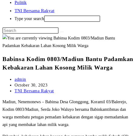
Politik
TNI Bersama Rakyat
Type your search
Babinsa Kodim 0803/Madiun Bantu Padamkan
Kebakaran Lahan Kosong Milik Warga
Post
admin
author:
Post
October 30, 2023
published:
Post
TNI Bersama Rakyat
category:
Madiun, Nenemonews – Babinsa Desa Glonggong, Koramil 03/Balerejo,
Kodim 0803/Madiun, Serda Joko Waluyo bersama Babinkamtibmas dan
warga membatu petugas pemadam kebakaran dengan sigap memadamkan
api yang membakar lahan milik warga.