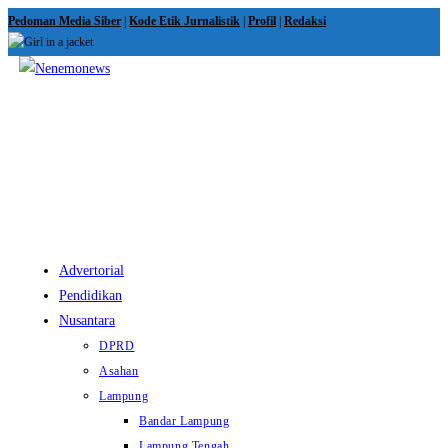
Skip
Pedoman Media Siber
|
Kode Etik Jurnalistik
|
Profil
|
Redaksi
to
content
View
website
Menu
Advertorial
Pendidikan
Nusantara
DPRD
Asahan
Lampung
Bandar Lampung
Lampung Tengah