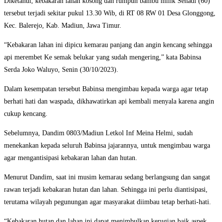
Diketahui, kebakaran lahan kosong dan rumpun bambu milik Sehadi (60)
tersebut terjadi sekitar pukul 13.30 Wib, di RT 08 RW 01 Desa Glonggong,
Kec. Balerejo, Kab. Madiun, Jawa Timur.
“Kebakaran lahan ini dipicu kemarau panjang dan angin kencang sehingga
api merembet Ke semak belukar yang sudah mengering,” kata Babinsa
Serda Joko Waluyo, Senin (30/10/2023).
Dalam kesempatan tersebut Babinsa mengimbau kepada warga agar tetap
berhati hati dan waspada, dikhawatirkan api kembali menyala karena angin
cukup kencang.
Sebelumnya, Dandim 0803/Madiun Letkol Inf Meina Helmi, sudah
menekankan kepada seluruh Babinsa jajarannya, untuk mengimbau warga
agar mengantisipasi kebakaran lahan dan hutan.
Menurut Dandim, saat ini musim kemarau sedang berlangsung dan sangat
rawan terjadi kebakaran hutan dan lahan. Sehingga ini perlu diantisipasi,
terutama wilayah pegunungan agar masyarakat diimbau tetap berhati-hati.
“Kebakaran hutan dan lahan ini dapat menimbulkan kerugian baik aspek