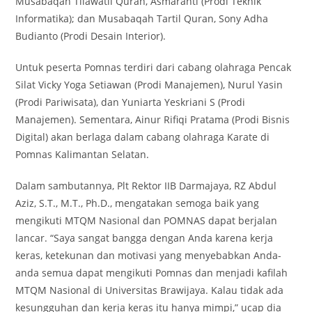
Musabaqah Tilawatil Quran, Asmaranti (Prodi Teknik
Informatika); dan Musabaqah Tartil Quran, Sony Adha
Budianto (Prodi Desain Interior).
Untuk peserta Pomnas terdiri dari cabang olahraga Pencak
Silat Vicky Yoga Setiawan (Prodi Manajemen), Nurul Yasin
(Prodi Pariwisata), dan Yuniarta Yeskriani S (Prodi
Manajemen). Sementara, Ainur Rifiqi Pratama (Prodi Bisnis
Digital) akan berlaga dalam cabang olahraga Karate di
Pomnas Kalimantan Selatan.
Dalam sambutannya, Plt Rektor IIB Darmajaya, RZ Abdul
Aziz, S.T., M.T., Ph.D., mengatakan semoga baik yang
mengikuti MTQM Nasional dan POMNAS dapat berjalan
lancar. “Saya sangat bangga dengan Anda karena kerja
keras, ketekunan dan motivasi yang menyebabkan Anda-
anda semua dapat mengikuti Pomnas dan menjadi kafilah
MTQM Nasional di Universitas Brawijaya. Kalau tidak ada
kesungguhan dan kerja keras itu hanya mimpi,” ucap dia