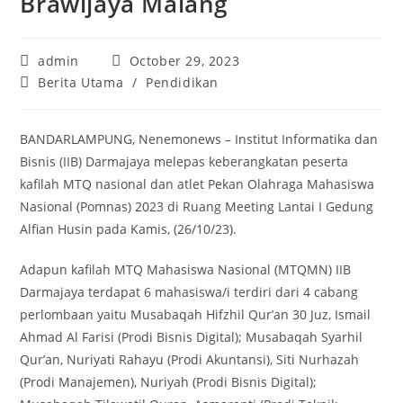
Brawijaya Malang
Post
Post
admin
October 29, 2023
author:
published:
Post
Berita Utama
/
Pendidikan
category:
BANDARLAMPUNG, Nenemonews – Institut Informatika dan
Bisnis (IIB) Darmajaya melepas keberangkatan peserta
kafilah MTQ nasional dan atlet Pekan Olahraga Mahasiswa
Nasional (Pomnas) 2023 di Ruang Meeting Lantai I Gedung
Alfian Husin pada Kamis, (26/10/23).
Adapun kafilah MTQ Mahasiswa Nasional (MTQMN) IIB
Darmajaya terdapat 6 mahasiswa/i terdiri dari 4 cabang
perlombaan yaitu Musabaqah Hifzhil Qur’an 30 Juz, Ismail
Ahmad Al Farisi (Prodi Bisnis Digital); Musabaqah Syarhil
Qur’an, Nuriyati Rahayu (Prodi Akuntansi), Siti Nurhazah
(Prodi Manajemen), Nuriyah (Prodi Bisnis Digital);