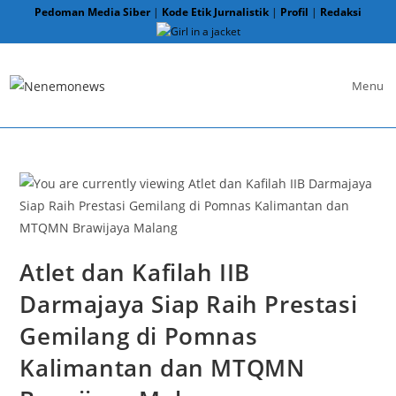
Skip
Pedoman Media Siber
|
Kode Etik Jurnalistik
|
Profil
|
Redaksi
to
content
Menu
Atlet dan Kafilah IIB
Darmajaya Siap Raih Prestasi
Gemilang di Pomnas
Kalimantan dan MTQMN