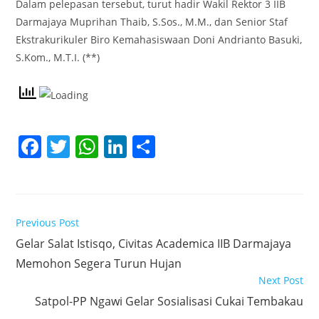
Dalam pelepasan tersebut, turut hadir Wakil Rektor 3 IIB
Darmajaya Muprihan Thaib, S.Sos., M.M., dan Senior Staf
Ekstrakurikuler Biro Kemahasiswaan Doni Andrianto Basuki,
S.Kom., M.T.I. (**)
F
T
W
Li
S
a
w
h
n
h
c
itt
at
k
ar
e
er
s
e
e
Read
Previous Post
b
A
dI
more
Gelar Salat Istisqo, Civitas Academica IIB Darmajaya
articles
o
p
n
Memohon Segera Turun Hujan
o
p
Next Post
k
Satpol-PP Ngawi Gelar Sosialisasi Cukai Tembakau