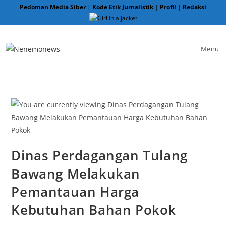
Skip
Pedoman Media Siber
|
Kode Etik Jurnalistik
|
Profil
|
Redaksi
to
content
Menu
Dinas Perdagangan Tulang
Bawang Melakukan
Pemantauan Harga
Kebutuhan Bahan Pokok