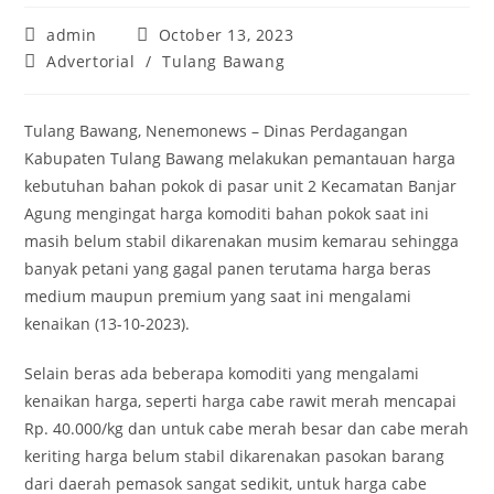
Post
Post
admin
October 13, 2023
author:
published:
Post
Advertorial
/
Tulang Bawang
category:
Tulang Bawang, Nenemonews – Dinas Perdagangan
Kabupaten Tulang Bawang melakukan pemantauan harga
kebutuhan bahan pokok di pasar unit 2 Kecamatan Banjar
Agung mengingat harga komoditi bahan pokok saat ini
masih belum stabil dikarenakan musim kemarau sehingga
banyak petani yang gagal panen terutama harga beras
medium maupun premium yang saat ini mengalami
kenaikan (13-10-2023).
Selain beras ada beberapa komoditi yang mengalami
kenaikan harga, seperti harga cabe rawit merah mencapai
Rp. 40.000/kg dan untuk cabe merah besar dan cabe merah
keriting harga belum stabil dikarenakan pasokan barang
dari daerah pemasok sangat sedikit, untuk harga cabe