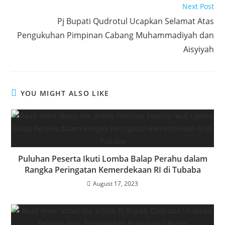
p
d
e
Next Post
p
I
Pj Bupati Qudrotul Ucapkan Selamat Atas
n
Pengukuhan Pimpinan Cabang Muhammadiyah dan
Aisyiyah
YOU MIGHT ALSO LIKE
Puluhan Peserta Ikuti Lomba Balap Perahu dalam
Rangka Peringatan Kemerdekaan RI di Tubaba
August 17, 2023