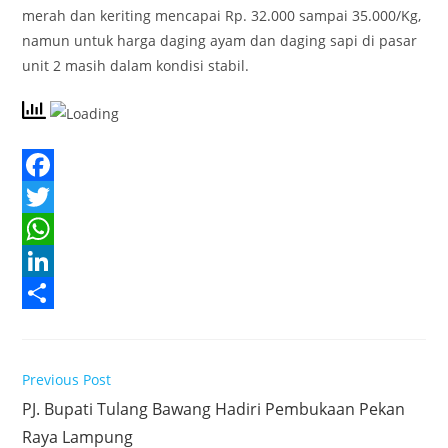
merah dan keriting mencapai Rp. 32.000 sampai 35.000/Kg,
namun untuk harga daging ayam dan daging sapi di pasar
unit 2 masih dalam kondisi stabil.
F
a
T
c
w
W
e
i
h
L
b
t
a
i
S
o
t
t
n
h
Read
Previous Post
o
e
s
k
a
more
PJ. Bupati Tulang Bawang Hadiri Pembukaan Pekan
articles
k
r
A
e
r
Raya Lampung