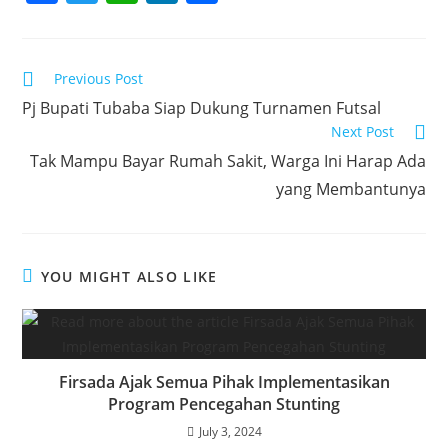
a
w
h
n
h
c
itt
at
k
ar
e
er
s
e
e
Read
Previous Post
more
b
A
dI
Pj Bupati Tubaba Siap Dukung Turnamen Futsal
articles
Next Post
o
p
n
Tak Mampu Bayar Rumah Sakit, Warga Ini Harap Ada
o
p
yang Membantunya
k
YOU MIGHT ALSO LIKE
Firsada Ajak Semua Pihak Implementasikan
Program Pencegahan Stunting
July 3, 2024