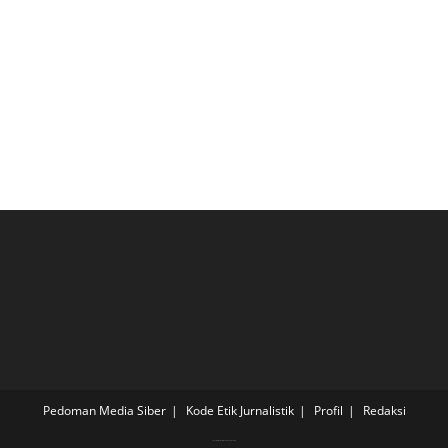
Pedoman Media Siber
Kode Etik Jurnalistik
Profil
Redaksi
Copyright - WordPress Theme by OceanWP