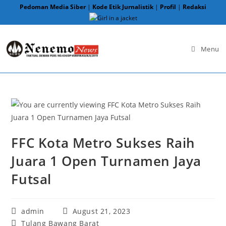
Skip
Pedoman Media Siber
|
Kode Etik Jurnalistik
|
Profil
|
Redaksi
to
content
Menu
FFC Kota Metro Sukses Raih
Juara 1 Open Turnamen Jaya
Futsal
Post
Post
admin
August 21, 2023
author:
published:
Post
Tulang Bawang Barat