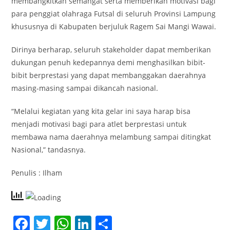
membangkitkan semangat serta memberikan motivasi bagi
para penggiat olahraga Futsal di seluruh Provinsi Lampung
khususnya di Kabupaten berjuluk Ragem Sai Mangi Wawai.
Dirinya berharap, seluruh stakeholder dapat memberikan
dukungan penuh kedepannya demi menghasilkan bibit-
bibit berprestasi yang dapat membanggakan daerahnya
masing-masing sampai dikancah nasional.
“Melalui kegiatan yang kita gelar ini saya harap bisa
menjadi motivasi bagi para atlet berprestasi untuk
membawa nama daerahnya melambung sampai ditingkat
Nasional,” tandasnya.
Penulis : Ilham
F
T
W
Li
S