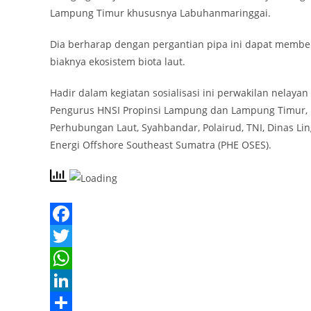
Lampung Timur khususnya Labuhanmaringgai.
Dia berharap dengan pergantian pipa ini dapat membe
biaknya ekosistem biota laut.
Hadir dalam kegiatan sosialisasi ini perwakilan nelay
Pengurus HNSI Propinsi Lampung dan Lampung Timur, 
Perhubungan Laut, Syahbandar, Polairud, TNI, Dinas L
Energi Offshore Southeast Sumatra (PHE OSES).
F
a
T
c
w
W
e
i
h
L