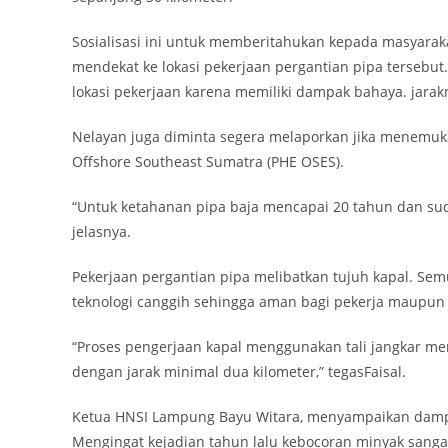
Sosialisasi ini untuk memberitahukan kepada masyaraka
mendekat ke lokasi pekerjaan pergantian pipa tersebut
lokasi pekerjaan karena memiliki dampak bahaya. jarakn
Nelayan juga diminta segera melaporkan jika menemuka
Offshore Southeast Sumatra (PHE OSES).
“Untuk ketahanan pipa baja mencapai 20 tahun dan suda
jelasnya.
Pekerjaan pergantian pipa melibatkan tujuh kapal. Se
teknologi canggih sehingga aman bagi pekerja maupu
“Proses pengerjaan kapal menggunakan tali jangkar me
dengan jarak minimal dua kilometer,” tegasFaisal.
Ketua HNSI Lampung Bayu Witara, menyampaikan dampak 
Mengingat kejadian tahun lalu kebocoran minyak sanga