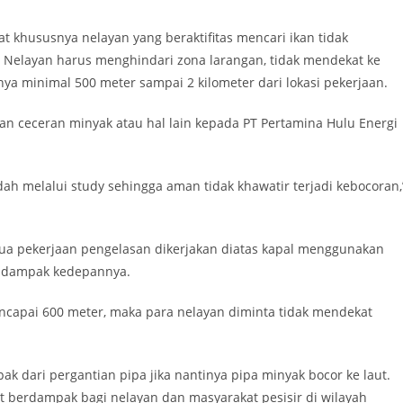
t khususnya nelayan yang beraktifitas mencari ikan tidak
. Nelayan harus menghindari zona larangan, tidak mendekat ke
ya minimal 500 meter sampai 2 kilometer dari lokasi pekerjaan.
n ceceran minyak atau hal lain kepada PT Pertamina Hulu Energi
h melalui study sehingga aman tidak khawatir terjadi kebocoran,
mua pekerjaan pengelasan dikerjakan diatas kapal menggunakan
n dampak kedepannya.
ncapai 600 meter, maka para nelayan diminta tidak mendekat
dari pergantian pipa jika nantinya pipa minyak bocor ke laut.
t berdampak bagi nelayan dan masyarakat pesisir di wilayah