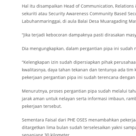
Hal itu disampaikan Head of Communication, Relations 
sekuriti atau Security Awareness Community Based Sec
Labuhanmaringgai, di aula Balai Desa Muaragading Mas,
“Jika terjadi kebocoran dampaknya pasti dirasakan masy
Dia mengungkapkan, dalam pergantian pipa ini sudah me
“Kelengkapan izin sudah dipersiapkan pihak perusahaan
kwalitasnya, daya tahan tekanan dan tentunya ada tim
pekerjaan pergantian pipa ini sudah terencana dengan b
Menurutnya, proses pergantian pipa sudah melalui tah
jarak aman untuk nelayan serta informasi imbaun, ram
pekerjaan tersebut.
Sementara Faisal dari PHE OSES menambahkan pekerjaan
ditargetkan lima bulan sudah terselesaikan yakni samp
sepanjang 30 kilometer.