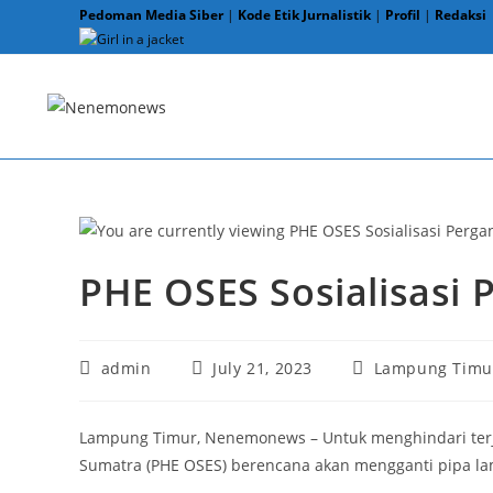
Skip
Pedoman Media Siber
|
Kode Etik Jurnalistik
|
Profil
|
Redaksi
to
content
PHE OSES Sosialisasi 
Post
Post
Post
admin
July 21, 2023
Lampung Timu
author:
published:
category:
Lampung Timur, Nenemonews – Untuk menghindari terja
Sumatra (PHE OSES) berencana akan mengganti pipa la