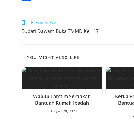
b
t
a
i
S
o
t
t
n
h
Read
Previous Post
o
e
s
k
a
more
Bupati Dawam Buka TMMD Ke 117
articles
k
r
A
e
r
p
d
e
p
I
YOU MIGHT ALSO LIKE
n
Wabup Lamtim Serahkan
Ketua P
Bantuan Rumah Ibadah
Bantu
August 20, 2022