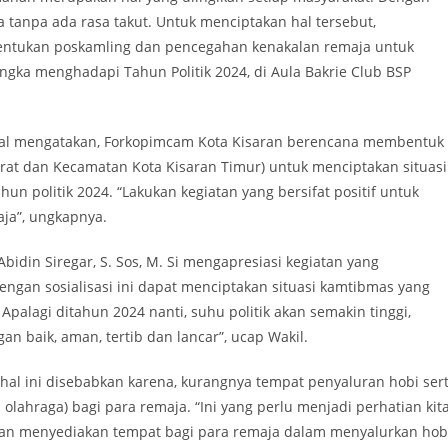
a tanpa ada rasa takut. Untuk menciptakan hal tersebut,
bentukan poskamling dan pencegahan kenakalan remaja untuk
gka menghadapi Tahun Politik 2024, di Aula Bakrie Club BSP
Erizal mengatakan, Forkopimcam Kota Kisaran berencana membentuk
arat dan Kecamatan Kota Kisaran Timur) untuk menciptakan situasi
n politik 2024. “Lakukan kegiatan yang bersifat positif untuk
aja”, ungkapnya.
bidin Siregar, S. Sos, M. Si mengapresiasi kegiatan yang
ngan sosialisasi ini dapat menciptakan situasi kamtibmas yang
palagi ditahun 2024 nanti, suhu politik akan semakin tinggi,
n baik, aman, tertib dan lancar”, ucap Wakil.
 hal ini disebabkan karena, kurangnya tempat penyaluran hobi ser
 olahraga) bagi para remaja. “Ini yang perlu menjadi perhatian kit
kan menyediakan tempat bagi para remaja dalam menyalurkan hob