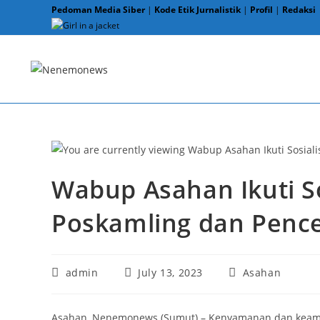
Skip
Pedoman Media Siber
|
Kode Etik Jurnalistik
|
Profil
|
Redaksi
to
content
Wabup Asahan Ikuti S
Poskamling dan Penc
Post
Post
Post
admin
July 13, 2023
Asahan
author:
published:
category:
Asahan, Nenemonews (Sumut) – Kenyamanan dan keama