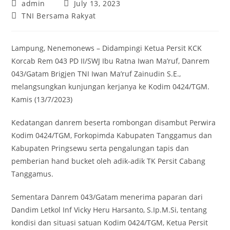
Post
Post
admin
July 13, 2023
author:
published:
Post
TNI Bersama Rakyat
category:
Lampung, Nenemonews – Didampingi Ketua Persit KCK
Korcab Rem 043 PD II/SWJ Ibu Ratna Iwan Ma’ruf, Danrem
043/Gatam Brigjen TNI Iwan Ma’ruf Zainudin S.E.,
melangsungkan kunjungan kerjanya ke Kodim 0424/TGM.
Kamis (13/7/2023)
Kedatangan danrem beserta rombongan disambut Perwira
Kodim 0424/TGM, Forkopimda Kabupaten Tanggamus dan
Kabupaten Pringsewu serta pengalungan tapis dan
pemberian hand bucket oleh adik-adik TK Persit Cabang
Tanggamus.
Sementara Danrem 043/Gatam menerima paparan dari
Dandim Letkol Inf Vicky Heru Harsanto, S.Ip.M.Si, tentang
kondisi dan situasi satuan Kodim 0424/TGM, Ketua Persit