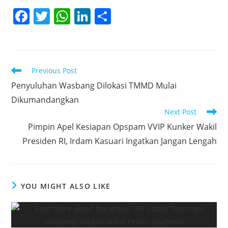
F
T
W
Li
S
a
w
h
n
h
c
itt
at
k
ar
e
er
s
e
e
Read
Previous Post
b
A
dI
more
Penyuluhan Wasbang Dilokasi TMMD Mulai
articles
o
p
n
Dikumandangkan
o
p
Next Post
k
Pimpin Apel Kesiapan Opspam VVIP Kunker Wakil
Presiden RI, Irdam Kasuari Ingatkan Jangan Lengah
YOU MIGHT ALSO LIKE