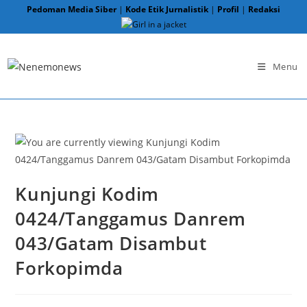
Skip
Pedoman Media Siber
|
Kode Etik Jurnalistik
|
Profil
|
Redaksi
to
content
Menu
Kunjungi Kodim
0424/Tanggamus Danrem
043/Gatam Disambut
Forkopimda