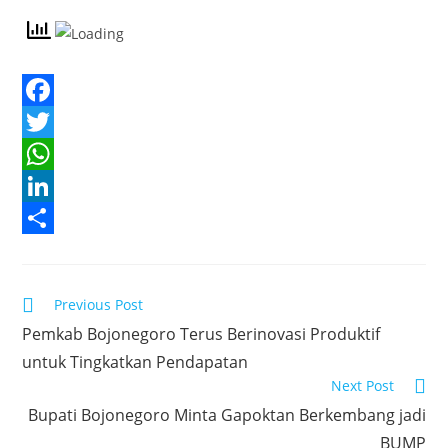
F
a
T
c
w
W
e
i
h
L
b
t
a
i
S
o
t
t
n
h
Read
Previous Post
o
e
s
k
a
more
Pemkab Bojonegoro Terus Berinovasi Produktif
articles
k
r
A
e
r
untuk Tingkatkan Pendapatan
p
d
e
Next Post
p
I
Bupati Bojonegoro Minta Gapoktan Berkembang jadi
n
BUMP