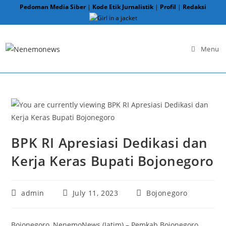
Skip
Pedoman Media Siber
|
Kode Etik Jurnalistik
|
Profil
|
Redaksi
to
content
Menu
BPK RI Apresiasi Dedikasi dan
Kerja Keras Bupati Bojonegoro
Post
Post
Post
admin
July 11, 2023
Bojonegoro
author:
published:
category:
Bojonegoro, NenemoNews (Jatim) – Pemkab Bojonegoro