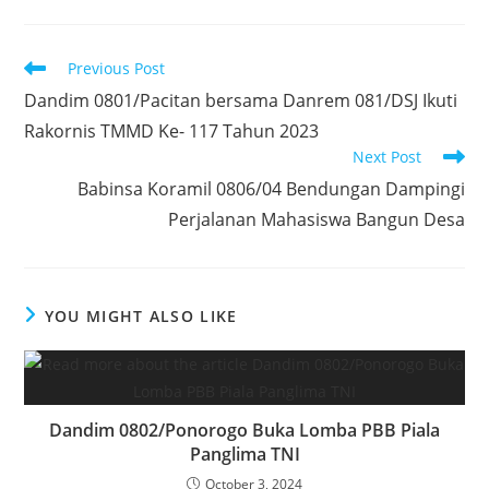
c
itt
at
k
ar
e
er
s
e
e
Read
Previous Post
b
A
dI
more
Dandim 0801/Pacitan bersama Danrem 081/DSJ Ikuti
articles
o
p
n
Rakornis TMMD Ke- 117 Tahun 2023
o
p
Next Post
k
Babinsa Koramil 0806/04 Bendungan Dampingi
Perjalanan Mahasiswa Bangun Desa
YOU MIGHT ALSO LIKE
Dandim 0802/Ponorogo Buka Lomba PBB Piala
Panglima TNI
October 3, 2024