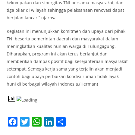
kekompakan dan sinergitas TNI bersama masyarakat, dan
tiga pliar di wilayah sehingga pelaksanaan renovasi dapat
berjalan lancar.” ujarnya.
Kegiatan ini menunjukkan komitmen dan upaya dari pihak
TNI beserta pemerintah daerah dan masyarakat dalam
meningkatkan kualitas hunian warga di Tulungagung.
Diharapkan, program ini akan terus berlanjut dan
memberikan dampak positif bagi kesejahteraan masyarakat
setempat. Semoga kerja sama yang terjalin akan menjadi
contoh bagi upaya perbaikan kondisi rumah tidak layak
huni di berbagai wilayah Indonesia.(Herman)
F
T
W
Li
S
a
w
h
n
h