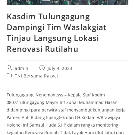
Kasdim Tulungagung
Dampingi Tim Waslakgiat
Tinjau Langsung Lokasi
Renovasi Rutilahu
Post
Post
admin
July 4, 2023
author:
published:
Post
TNI Bersama Rakyat
category:
Tulungagung, Nenemonews – Kepala Staf Kodim
0807/Tulungagung Mayor Inf Zuhal Muhammad Hasan
didampingi para perwira staf menyambut kunjungan kerja
Pamen Ahli Bidang Ilpengtek dan LH Kodam V/Brawijaya
Kolonel Inf Samsul Huda S.I.P dalam rangka monitoring
kegiatan Renovasi Rumah Tidak Layak Huni (Rutilahu) dan