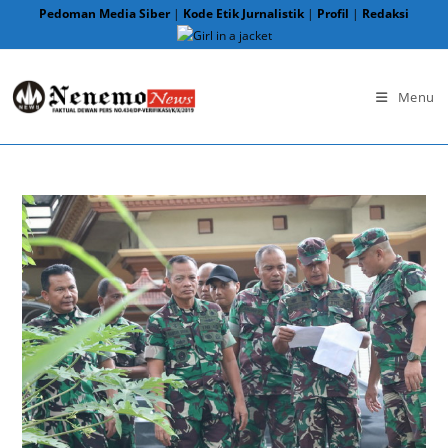
Skip
Pedoman Media Siber
|
Kode Etik Jurnalistik
|
Profil
|
Redaksi
to
content
Menu