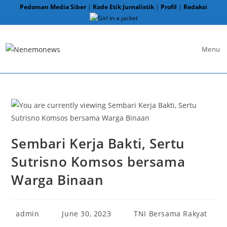
Skip
Pedoman Media Siber
|
Kode Etik Jurnalistik
|
Profil
|
Redaksi
to
content
Menu
Sembari Kerja Bakti, Sertu
Sutrisno Komsos bersama
Warga Binaan
Post
Post
Post
admin
June 30, 2023
TNI Bersama Rakyat
author:
published:
category: