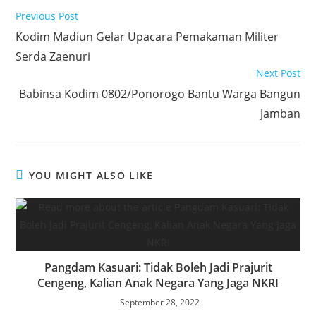
Read
Previous Post
o
e
s
k
a
more
Kodim Madiun Gelar Upacara Pemakaman Militer
articles
k
r
A
e
r
Serda Zaenuri
p
d
e
Next Post
p
I
Babinsa Kodim 0802/Ponorogo Bantu Warga Bangun
n
Jamban
YOU MIGHT ALSO LIKE
Pangdam Kasuari: Tidak Boleh Jadi Prajurit
Cengeng, Kalian Anak Negara Yang Jaga NKRI
September 28, 2022