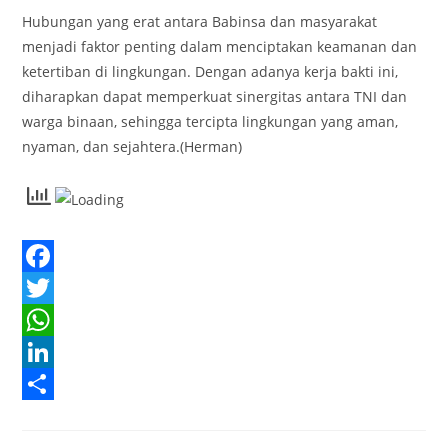
Hubungan yang erat antara Babinsa dan masyarakat
menjadi faktor penting dalam menciptakan keamanan dan
ketertiban di lingkungan. Dengan adanya kerja bakti ini,
diharapkan dapat memperkuat sinergitas antara TNI dan
warga binaan, sehingga tercipta lingkungan yang aman,
nyaman, dan sejahtera.(Herman)
F
a
T
c
w
W
e
i
h
L
b
t
a
i
S
o
t
t
n
h