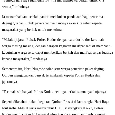
“Semoga hari raya idul Adha 1444 H ini, membawa berkah untuk kita
semua,” imbuhnya.
Ia menambahkan, setelah panitia melakukan pendataan bagi penerima
daging Qurban, untuk peyerahannya nantinya akan kita sebar kepada
masyarakat yang berhak untuk menerima.
“Melalui jajaran Polsek Polres Kudus dengan cara dor to dor kerumah
warga masing masing, dengan harapan kegiatan ini dapat sedikit membantu
kebutuhan warga serta dapat memberikan berkah dan manfaat seluas luasnya
kepada masyarakat,” tandasnya.
Sementara itu, Heru Nugroho salah satu warga penerima paket daging
Qurban mengucapkan banyak terimakasih kepada Polres Kudus dan
jajarannya.
“Terimakasih banyak Polres Kudus, semoga berkah semuanya,” ujarnya.
Seperti diketahui, dalam kegiatan Qurban Presisi dalam rangka Hari Raya
Idul Adha 1444 H serta menyambut HUT Bhayangkara Ke-77, Polres
Kudus membagikan 543 paket daging kepada warga yang berhak untuk