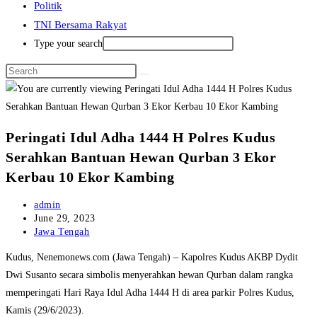
Politik
TNI Bersama Rakyat
Type your search
Peringati Idul Adha 1444 H Polres Kudus
Serahkan Bantuan Hewan Qurban 3 Ekor
Kerbau 10 Ekor Kambing
Post
admin
author:
Post
June 29, 2023
published:
Post
Jawa Tengah
category:
Kudus, Nenemonews.com (Jawa Tengah) – Kapolres Kudus AKBP Dydit
Dwi Susanto secara simbolis menyerahkan hewan Qurban dalam rangka
memperingati Hari Raya Idul Adha 1444 H di area parkir Polres Kudus,
Kamis (29/6/2023).