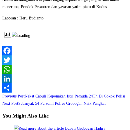
menerima, Pondok Pesantren dan yayasan yatim piatu di Kudus.
Laporan : Heru Budianto
Facebook
Twitter
WhatsApp
LinkedIn
Read
Previous Post
Nekat Cabuli Keponakan Istri Pemuda 24Th Di Cokok Polisi
Share
more
Next Post
Sebanyak 54 Personil Polres Grobogan Naik Pangkat
articles
You Might Also Like