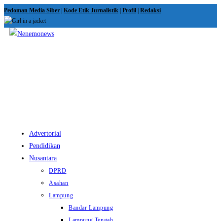
Skip
Pedoman Media Siber
|
Kode Etik Jurnalistik
|
Profil
|
Redaksi
to
content
View
website
Menu
Advertorial
Pendidikan
Nusantara
DPRD
Asahan
Lampung
Bandar Lampung
Lampung Tengah