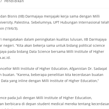
/
Pendidikan
n Bisnis (IIB) Darmajaya menjajaki kerja sama dengan Milli
niversity, Palestina. Sebelumnya, UPT Hubungan Internasional tela
n (19/6/3).
i mengatakan dalam peningkatan kualitas lulusan, IIB Darmajaya
r negeri. “Kita akan bekerja sama untuk bidang political science
ya pada bidang Data Science bersama Milli Institute of Higher
.ac.id.
ellor Milli Institute of Higher Education, Afganistan Dr. Sadaqat
buatan. “Karena, beberapa penelitian kita kecerdasan buatan
Data yang inline dengan Milli Institute of Higher Education,”
nce pada Juli dengan Milli Institute of Higher Education,
o akan berbicara di depan student medical mereka tentang kecerdasa