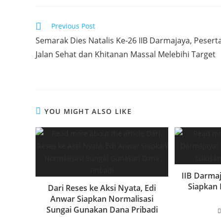
c
itt
at
k
ar
e
er
s
e
e
Read
Previous Post
b
A
dI
more
Semarak Dies Natalis Ke-26 IIB Darmajaya, Pesert
articles
o
p
n
Jalan Sehat dan Khitanan Massal Melebihi Target
o
p
k
YOU MIGHT ALSO LIKE
IIB Darmaj
Siapkan 
Dari Reses ke Aksi Nyata, Edi
Anwar Siapkan Normalisasi
Sungai Gunakan Dana Pribadi