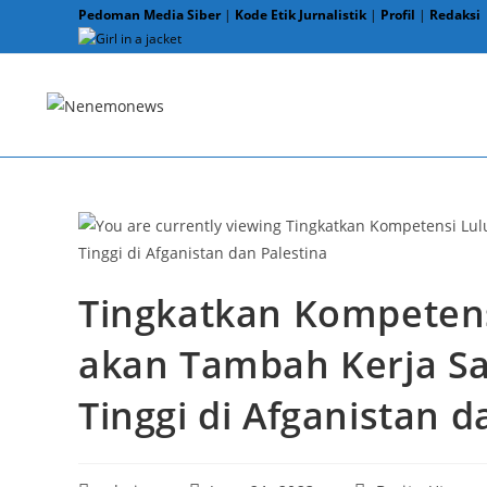
Skip
Pedoman Media Siber
|
Kode Etik Jurnalistik
|
Profil
|
Redaksi
to
content
Tingkatkan Kompetens
akan Tambah Kerja S
Tinggi di Afganistan d