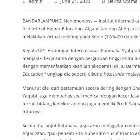
Post
Post
Post
admin
June 21, 2023
Berita Utama
author:
published:
category:
BANDARLAMPUNG, Nenemonews –- Institut Informatika da
Institute of Higher Education, Afganistan dan Al-Aqsa U
melakukan virtual meeting pada Senin (12/6/23) dan Seni
Kepala UPT Hubungan Internasional, Rahmalia Syahputr
menjajaki kerja sama dengan perguruan tinggi mitra lua
dengan memanfaatkan keahlian akademisi di IIB Darmaja
Education,” ungkap dia seperti dikutip https://darmajaya
Menurut dia, dari pertemuan secara daring dengan Chanc
Yaqubi juga membahas soal medical dengan kecerdasan 
terkait bidang kedokteran dan juga memiliki Prodi Sains 
tuturnya.
Selain itu, lanjut Rahmalia, juga akan menggelar confere
Afganistan. “Jadi peneliti kita, Suhendro Yusuf Iriant