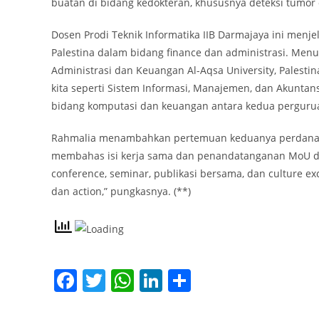
buatan di bidang kedokteran, khususnya deteksi tumor o
Dosen Prodi Teknik Informatika IIB Darmajaya ini menje
Palestina dalam bidang finance dan administrasi. Menur
Administrasi dan Keuangan Al-Aqsa University, Palesti
kita seperti Sistem Informasi, Manajemen, dan Akunta
bidang komputasi dan keuangan antara kedua perguruan
Rahmalia menambahkan pertemuan keduanya perdana d
membahas isi kerja sama dan penandatanganan MoU de
conference, seminar, publikasi bersama, dan culture ex
dan action,” pungkasnya. (**)
F
T
W
Li
S
a
w
h
n
h