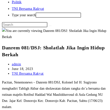
Politik
TNI Bersama Rakyat
Type your search
Danrem 081/DSJ: Sholatlah Jika Ingin Hidup
Berkah
Post
admin
author:
Post
June 18, 2023
published:
Post
TNI Bersama Rakyat
category:
Pacitan, Nenemonews – Danrem 081/DSJ, Kolonel Inf H. Sugiyono
menghadiri Tabligh Akbar dan sholawatan dalam rangka do’a bersama dan
rutinan majelis Rotibul Haddad Wal Mauliddurrosul di Aula Gedung NU
Dsn. Jajar Kel. Donorojo Kec. Donorojo Kab. Pacitan, Sabtu (17/06/23)
malam.