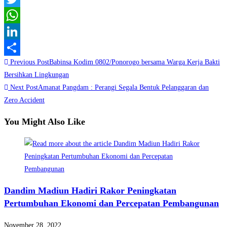
Twitter
WhatsApp
LinkedIn
Read
Previous Post
Babinsa Kodim 0802/Ponorogo bersama Warga Kerja Bakti
Share
more
Bersihkan Lingkungan
Next Post
Amanat Pangdam : Perangi Segala Bentuk Pelanggaran dan
articles
Zero Accident
You Might Also Like
Dandim Madiun Hadiri Rakor Peningkatan
Pertumbuhan Ekonomi dan Percepatan Pembangunan
November 28, 2022