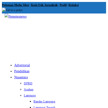
Skip
Pedoman Media Siber
|
Kode Etik Jurnalistik
|
Profil
|
Redaksi
to
content
View
website
Menu
Advertorial
Pendidikan
Nusantara
DPRD
Asahan
Lampung
Bandar Lampung
Lampung Tengah