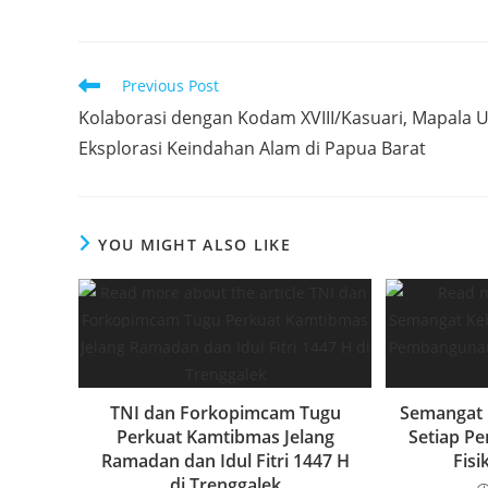
a
w
h
n
h
c
itt
at
k
ar
e
er
s
e
e
Read
Previous Post
b
A
dI
more
Kolaborasi dengan Kodam XVIII/Kasuari, Mapala U
articles
o
p
n
Eksplorasi Keindahan Alam di Papua Barat
o
p
k
YOU MIGHT ALSO LIKE
TNI dan Forkopimcam Tugu
Semangat 
Perkuat Kamtibmas Jelang
Setiap P
Ramadan dan Idul Fitri 1447 H
Fis
di Trenggalek