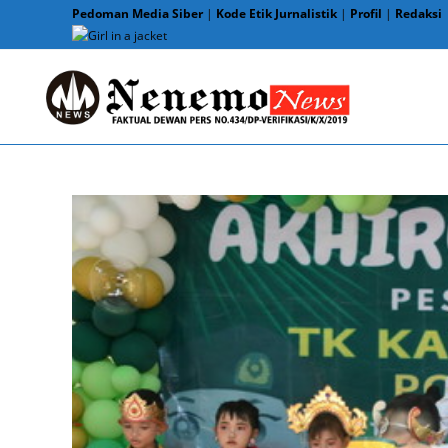
Skip
Pedoman Media Siber
|
Kode Etik Jurnalistik
|
Profil
|
Redaksi
to
content