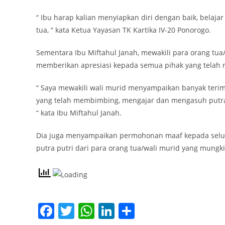
“ Ibu harap kalian menyiapkan diri dengan baik, belaja
tua, “ kata Ketua Yayasan TK Kartika IV-20 Ponorogo.
Sementara Ibu Miftahul Janah, mewakili para orang tua/
memberikan apresiasi kepada semua pihak yang telah me
“ Saya mewakili wali murid menyampaikan banyak terima
yang telah membimbing, mengajar dan mengasuh putra 
“ kata Ibu Miftahul Janah.
Dia juga menyampaikan permohonan maaf kepada seluruh
putra putri dari para orang tua/wali murid yang mungk
F
T
W
Li
S