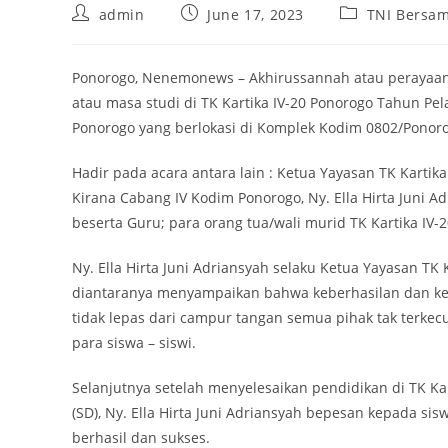
Post
Post
Post
admin
June 17, 2023
TNI Bersam
author:
published:
category:
Ponorogo, Nenemonews – Akhirussannah atau perayaan a
atau masa studi di TK Kartika IV-20 Ponorogo Tahun Pela
Ponorogo yang berlokasi di Komplek Kodim 0802/Ponorog
Hadir pada acara antara lain : Ketua Yayasan TK Kartik
Kirana Cabang IV Kodim Ponorogo, Ny. Ella Hirta Juni A
beserta Guru; para orang tua/wali murid TK Kartika IV-
Ny. Ella Hirta Juni Adriansyah selaku Ketua Yayasan T
diantaranya menyampaikan bahwa keberhasilan dan kesu
tidak lepas dari campur tangan semua pihak tak terke
para siswa – siswi.
Selanjutnya setelah menyelesaikan pendidikan di TK Kar
(SD), Ny. Ella Hirta Juni Adriansyah bepesan kepada sis
berhasil dan sukses.