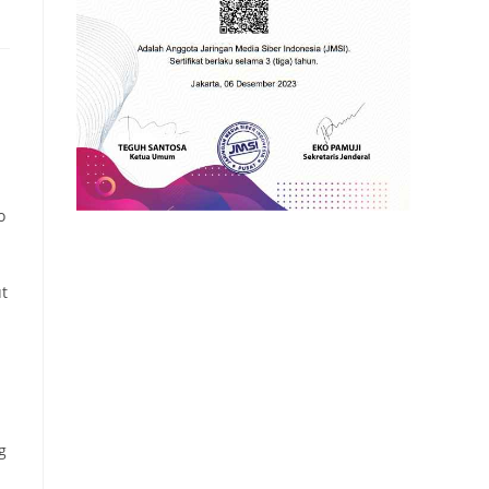
o
ut
g