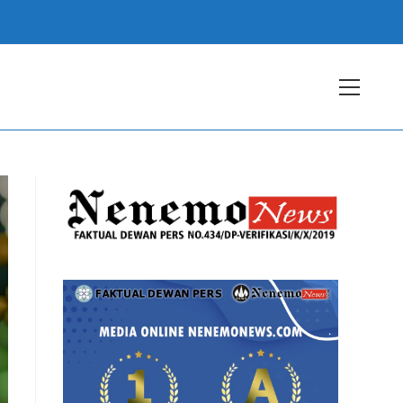
View
websit
Menu