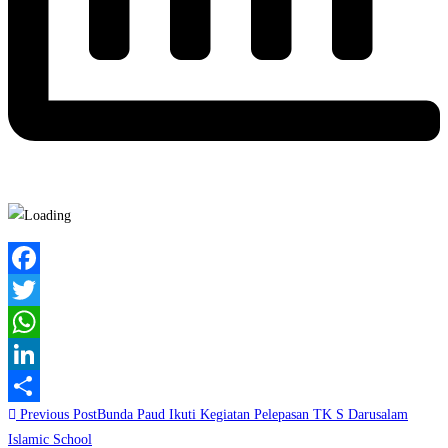
Facebook
Twitter
WhatsApp
LinkedIn
Read
Previous Post
Bunda Paud Ikuti Kegiatan Pelepasan TK S Darusalam
Share
more
Islamic School