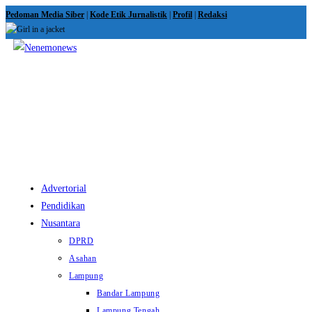
Skip
Pedoman Media Siber
|
Kode Etik Jurnalistik
|
Profil
|
Redaksi
to
content
View
website
Menu
Advertorial
Pendidikan
Nusantara
DPRD
Asahan
Lampung
Bandar Lampung
Lampung Tengah