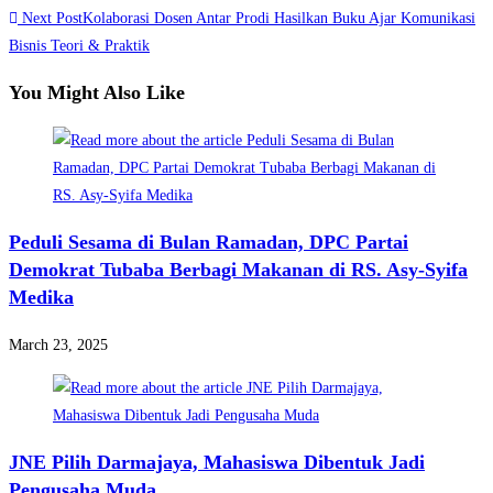
Next Post
Kolaborasi Dosen Antar Prodi Hasilkan Buku Ajar Komunikasi
articles
Bisnis Teori & Praktik
You Might Also Like
Peduli Sesama di Bulan Ramadan, DPC Partai
Demokrat Tubaba Berbagi Makanan di RS. Asy-Syifa
Medika
March 23, 2025
JNE Pilih Darmajaya, Mahasiswa Dibentuk Jadi
Pengusaha Muda