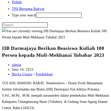
Politik
TNI Bersama Rakyat
Type your search
IIB Darmajaya Berikan Beasiswa Kuliah 100
Persen kepada Muli-Mekhanai Tubabar 2023
Post
admin
author:
Post
June 16, 2023
published:
Post
Berita Utama
/
Pendidikan
category:
TULANG BAWANG BARAT, Nenemonews – Dosen Prodi Manajemen
Institut Informatika dan Bisnis (IIB) Darmajaya Yan Aditiya Pratama,
S.Pd., M.Pd., M.M. menjadi narasumber dalam pembekalan Muli-Mekhanai
Kabupaten Tulangbawang Barat (Tubabar), di Gedung Sesat Agung Islamic
Center, Rabu (14/6/23).