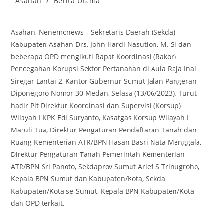
Asahan
/
Berita Utama
category:
Asahan, Nenemonews – Sekretaris Daerah (Sekda)
Kabupaten Asahan Drs. John Hardi Nasution, M. Si dan
beberapa OPD mengikuti Rapat Koordinasi (Rakor)
Pencegahan Korupsi Sektor Pertanahan di Aula Raja Inal
Siregar Lantai 2, Kantor Gubernur Sumut Jalan Pangeran
Diponegoro Nomor 30 Medan, Selasa (13/06/2023). Turut
hadir Plt Direktur Koordinasi dan Supervisi (Korsup)
Wilayah I KPK Edi Suryanto, Kasatgas Korsup Wilayah I
Maruli Tua, Direktur Pengaturan Pendaftaran Tanah dan
Ruang Kementerian ATR/BPN Hasan Basri Nata Menggala,
Direktur Pengaturan Tanah Pemerintah Kementerian
ATR/BPN Sri Panoto, Sekdaprov Sumut Arief S Trinugroho,
Kepala BPN Sumut dan Kabupaten/Kota, Sekda
Kabupaten/Kota se-Sumut, Kepala BPN Kabupaten/Kota
dan OPD terkait.