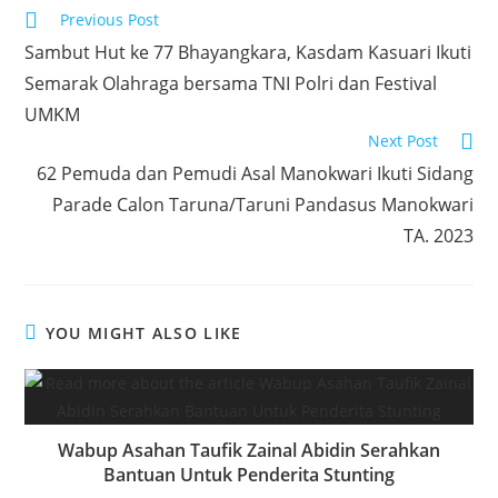
Read
Previous Post
o
e
s
k
a
more
Sambut Hut ke 77 Bhayangkara, Kasdam Kasuari Ikuti
articles
k
r
A
e
r
Semarak Olahraga bersama TNI Polri dan Festival
p
d
e
UMKM
p
I
Next Post
n
62 Pemuda dan Pemudi Asal Manokwari Ikuti Sidang
Parade Calon Taruna/Taruni Pandasus Manokwari
TA. 2023
YOU MIGHT ALSO LIKE
Wabup Asahan Taufik Zainal Abidin Serahkan
Bantuan Untuk Penderita Stunting