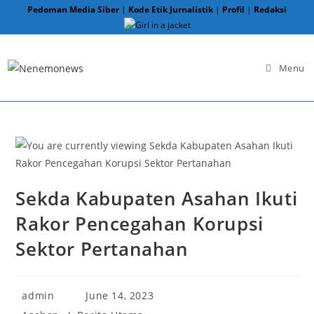
Skip
Pedoman Media Siber
|
Kode Etik Jurnalistik
|
Profil
|
Redaksi
to
content
Menu
Sekda Kabupaten Asahan Ikuti
Rakor Pencegahan Korupsi
Sektor Pertanahan
Post
Post
admin
June 14, 2023
author:
published:
Post