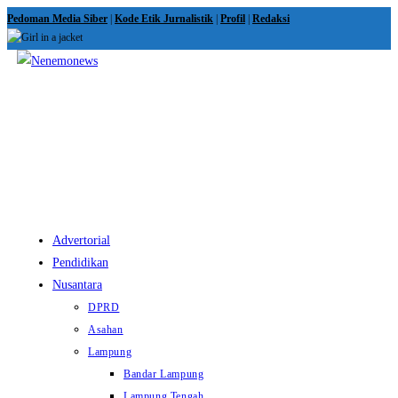
Skip
Pedoman Media Siber
|
Kode Etik Jurnalistik
|
Profil
|
Redaksi
to
content
View
website
Menu
Advertorial
Pendidikan
Nusantara
DPRD
Asahan
Lampung
Bandar Lampung
Lampung Tengah