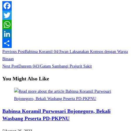
Facebook
Twitter
WhatsApp
LinkedIn
Read
Previous Post
Babinsa Koramil 04/Jiwan Laksanakan Komsos dengan Warga
Share
more
Binaan
Next Post
Danrem 043/Gatam Sambangi Prajurit Sakit
articles
You Might Also Like
Babinsa Koramil Purwosari Bojonegoro, Bekali
Wasbang Peserta PD-PKPNU