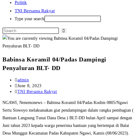
Politik
TNI Bersama Rakyat
Type your search
Babinsa Koramil 04/Padas Dampingi
Penyaluran BLT- DD
Post
admin
author:
Post
June 8, 2023
published:
Post
TNI Bersama Rakyat
category:
NGAWI, Nenemonews – Babinsa Koramil 04/Padas Kodim 0805/Ngawi
Sertu Siswoyo melaksanakan giat pendampingan dalam rangka pembagian (
Bantuan Langsung Tunai Dana Desa ) BLT-DD bulan April sampai dengan
Juni tahun 2023 kepada warga penerima bantuan yang bertempat di Balai
Desa Munggut Kecamatan Padas Kabupaten Ngawi, Kamis (08/06/2023).