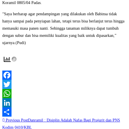
Koramil 0805/04 Padas.
“Saya berharap agar pendampingan yang dilakukan oleh Babinsa tidak
hanya sampai pada penyiapan lahan, tetapi terus bisa berlanjut terus hingga
memasuki masa panen nanti. Sehingga tanaman miliknya dapat tumbuh
dengan subur dan bisa memiliki kualitas yang baik untuk dipasarkan,”
ujarnya.(Pudi)
Facebook
Twitter
WhatsApp
LinkedIn
Read
Previous Post
Danramil : Disiplin Adalah Nafas Bagi Prajurit dan PNS
Share
more
Kodim 0410/KBL