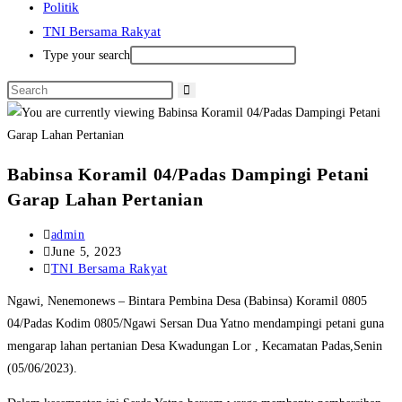
Politik
TNI Bersama Rakyat
Type your search
Babinsa Koramil 04/Padas Dampingi Petani
Garap Lahan Pertanian
Post
admin
author:
Post
June 5, 2023
published:
Post
TNI Bersama Rakyat
category:
Ngawi, Nenemonews – Bintara Pembina Desa (Babinsa) Koramil 0805
04/Padas Kodim 0805/Ngawi Sersan Dua Yatno mendampingi petani guna
mengarap lahan pertanian Desa Kwadungan Lor , Kecamatan Padas,Senin
(05/06/2023).