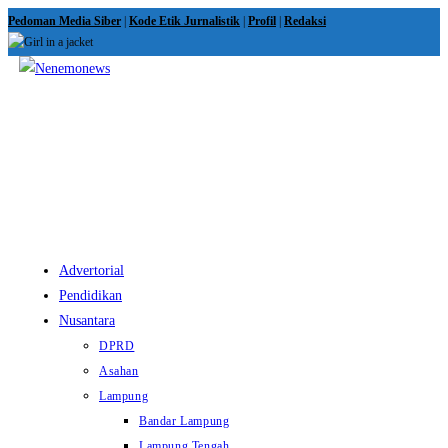
Skip
Pedoman Media Siber
|
Kode Etik Jurnalistik
|
Profil
|
Redaksi
to
content
View
website
Menu
Advertorial
Pendidikan
Nusantara
DPRD
Asahan
Lampung
Bandar Lampung
Lampung Tengah