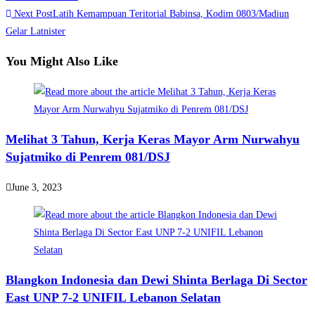
Next Post
Latih Kemampuan Teritorial Babinsa, Kodim 0803/Madiun
articles
Gelar Latnister
You Might Also Like
Melihat 3 Tahun, Kerja Keras Mayor Arm Nurwahyu
Sujatmiko di Penrem 081/DSJ
June 3, 2023
Blangkon Indonesia dan Dewi Shinta Berlaga Di Sector
East UNP 7-2 UNIFIL Lebanon Selatan