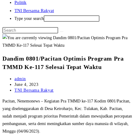
Politik
TNI Bersama Rakyat
Type your search
Dandim 0801/Pacitan Optimis Program Pra
TMMD Ke-117 Selesai Tepat Waktu
Post
admin
author:
Post
June 4, 2023
published:
Post
TNI Bersama Rakyat
category:
Pacitan, Nenemonews – Kegiatan Pra TMMD ke-117 Kodim 0801/Pacitan,
yang diselenggarakan di Desa Ketroharjo, Kec. Tulakan, Kab. Pacitan,
sudah menjadi program prioritas Pemerintah dalam mewujudkan percepatan
pembangunan, serta demi meningkatkan sumber daya manusia di wilayah,
Minggu (04/06/2023).