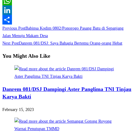
Twitter
WhatsApp
LinkedIn
Read
Previous Post
Babinsa Kodim 0802/Ponorogo Pasang Batu di Sepanjang
Share
more
Jalan Menuju Makam Desa
Next Post
Danrem 081/DSJ: Saya Bahagia Bertemu Orang-orang Hebat
articles
You Might Also Like
Danrem 081/DSJ Dampingi Aster Panglima TNI Tinjau
Karya Bakti
February 15, 2023