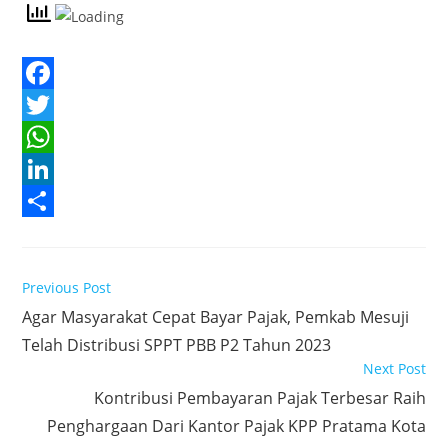
F
a
T
c
w
W
e
i
h
L
b
t
a
i
S
o
t
t
n
h
Read
Previous Post
o
e
s
k
a
more
Agar Masyarakat Cepat Bayar Pajak, Pemkab Mesuji
articles
k
r
A
e
r
Telah Distribusi SPPT PBB P2 Tahun 2023
p
d
e
Next Post
p
I
Kontribusi Pembayaran Pajak Terbesar Raih
n
Penghargaan Dari Kantor Pajak KPP Pratama Kota