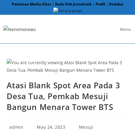
Skip
Pedoman Media Siber
|
Kode Etik Jurnalistik
|
Profil
|
Redaksi
to
content
Menu
Atasi Blank Spot Area Pada 3
Desa Tua, Pemkab Mesuji
Bangun Menara Tower BTS
Post
Post
Post
admin
May 24, 2023
Mesuji
author:
published:
category: