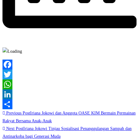
Facebook
Twitter
WhatsApp
LinkedIn
Read
Previous Post
Iriana Jokowi dan Anggota OASE KIM Bermain Permainan
Share
more
Rakyat Bersama Anak-Anak
Next Post
Iriana Jokowi Tinjau Sosialisasi Penanggulangan Sampah dan
articles
Antinarkoba bagi Generasi Muda