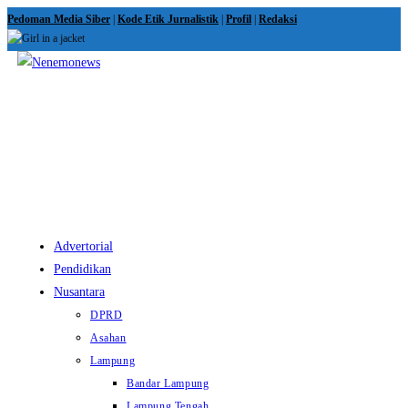
Skip
Pedoman Media Siber
|
Kode Etik Jurnalistik
|
Profil
|
Redaksi
to
content
View
website
Menu
Advertorial
Pendidikan
Nusantara
DPRD
Asahan
Lampung
Bandar Lampung
Lampung Tengah