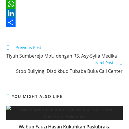
a
T
c
w
W
e
i
h
L
b
t
a
i
S
o
t
t
n
h
Read
Previous Post
o
e
s
k
a
more
Tiyuh Sumberejo MoU dengan RS. Asy-Syifa Medika
articles
k
r
A
e
r
Next Post
p
d
e
Stop Bullying, Disdikbud Tubaba Buka Call Center
p
I
n
YOU MIGHT ALSO LIKE
Wabup Fauzi Hasan Kukuhkan Paskibraka