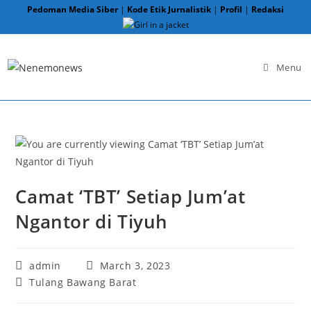
Skip
Pedoman Media Siber
|
Kode Etik Jurnalistik
|
Profil
|
Redaksi
to
content
Menu
Camat ‘TBT’ Setiap Jum’at
Ngantor di Tiyuh
Post
Post
admin
March 3, 2023
author:
published:
Post
Tulang Bawang Barat
category: