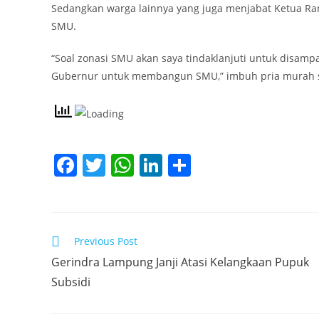
Sedangkan warga lainnya yang juga menjabat Ketua Ra
SMU.
“Soal zonasi SMU akan saya tindaklanjuti untuk disa
Gubernur untuk membangun SMU,” imbuh pria murah se
F
T
W
Li
S
a
w
h
n
h
c
itt
at
k
ar
e
er
s
e
e
Read
Previous Post
b
A
dI
more
Gerindra Lampung Janji Atasi Kelangkaan Pupuk
articles
o
p
n
Subsidi
o
p