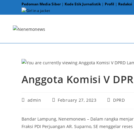
Skip
Pedoman Media Siber
|
Kode Etik Jurnalistik
|
Profil
|
Redaksi
to
content
Anggota Komisi V DP
Post
Post
Post
admin
February 27, 2023
DPRD
author:
published:
category:
Bandar Lampung, Nenemonews – Dalam rangka menjarin
Fraksi PDI Perjuangan AR. Suparno, SE menggelar reses 