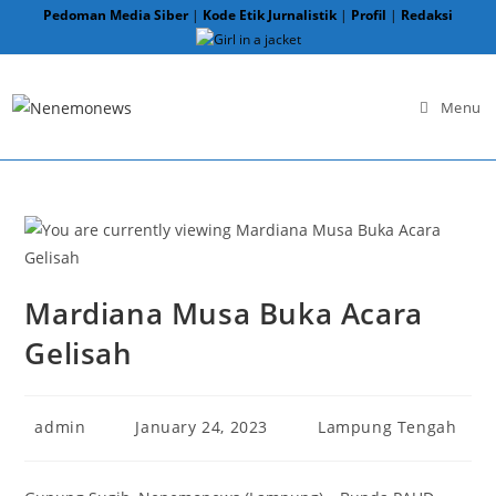
Skip
Pedoman Media Siber
|
Kode Etik Jurnalistik
|
Profil
|
Redaksi
to
content
Menu
Mardiana Musa Buka Acara
Gelisah
Post
Post
Post
admin
January 24, 2023
Lampung Tengah
author:
published:
category: