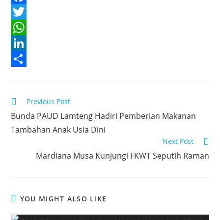
F
a
T
c
w
W
e
i
h
L
b
t
a
i
S
o
t
t
n
h
Read
Previous Post
o
e
s
k
a
more
Bunda PAUD Lamteng Hadiri Pemberian Makanan
articles
k
r
A
e
r
Tambahan Anak Usia Dini
p
d
e
Next Post
p
I
Mardiana Musa Kunjungi FKWT Seputih Raman
n
YOU MIGHT ALSO LIKE