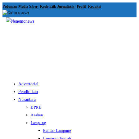
Skip
Pedoman Media Siber
|
Kode Etik Jurnalistik
|
Profil
|
Redaksi
to
content
View
website
Menu
Advertorial
Pendidikan
Nusantara
DPRD
Asahan
Lampung
Bandar Lampung
Lampung Tengah