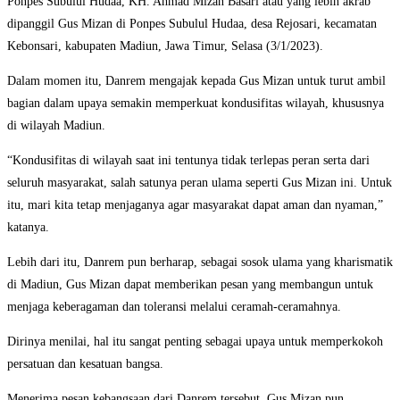
Ponpes Subulul Hudaa, KH. Ahmad Mizan Basari atau yang lebih akrab
dipanggil Gus Mizan di Ponpes Subulul Hudaa, desa Rejosari, kecamatan
Kebonsari, kabupaten Madiun, Jawa Timur, Selasa (3/1/2023).
Dalam momen itu, Danrem mengajak kepada Gus Mizan untuk turut ambil
bagian dalam upaya semakin memperkuat kondusifitas wilayah, khususnya
di wilayah Madiun.
“Kondusifitas di wilayah saat ini tentunya tidak terlepas peran serta dari
seluruh masyarakat, salah satunya peran ulama seperti Gus Mizan ini. Untuk
itu, mari kita tetap menjaganya agar masyarakat dapat aman dan nyaman,”
katanya.
Lebih dari itu, Danrem pun berharap, sebagai sosok ulama yang kharismatik
di Madiun, Gus Mizan dapat memberikan pesan yang membangun untuk
menjaga keberagaman dan toleransi melalui ceramah-ceramahnya.
Dirinya menilai, hal itu sangat penting sebagai upaya untuk memperkokoh
persatuan dan kesatuan bangsa.
Menerima pesan kebangsaan dari Danrem tersebut, Gus Mizan pun