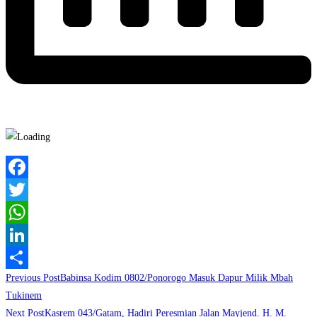
Facebook
Twitter
WhatsApp
LinkedIn
Read
Previous Post
Babinsa Kodim 0802/Ponorogo Masuk Dapur Milik Mbah
Share
more
Tukinem
Next Post
Kasrem 043/Gatam, Hadiri Peresmian Jalan Mayjend. H. M.