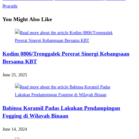
articles
Ryacudu
You Might Also Like
Kodim 0806/Trenggalek Pererat Sinergi Kebangsaan
Bersama KBT
June 25, 2025
Babinsa Koramil Padas Lakukan Pendampingan
Fogging di Wilayah Binaan
June 14, 2024