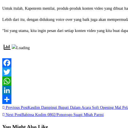
Untuk itulah, Kapenrem menilai, produk-produk konten video yang dibuat ha
Lebih dari itu, dengan didukung voice over yang baik juga akan mempermuda
“Ini yang utama, kita ingin pesan dari setiap konten video yang kita buat da
Facebook
Twitter
WhatsApp
LinkedIn
Read
Previous Post
Kasdim Dampingi Bupati Dalam Acara Soft Opening Mal Pel
Share
more
Next Post
Babinsa Kodim 0802/Ponorogo Suapi Mbah Parmi
articles
You Might Also Like