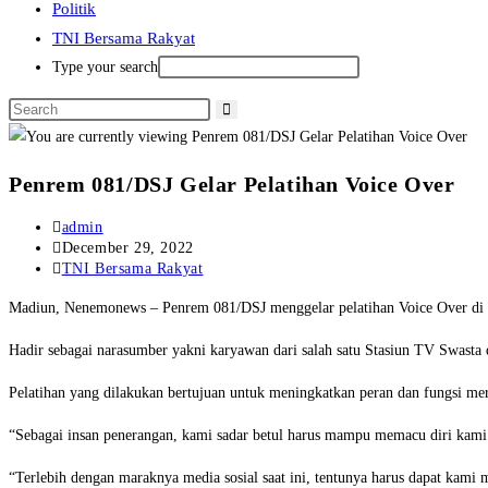
Politik
TNI Bersama Rakyat
Type your search
Penrem 081/DSJ Gelar Pelatihan Voice Over
Post
admin
author:
Post
December 29, 2022
published:
Post
TNI Bersama Rakyat
category:
Madiun, Nenemonews – Penrem 081/DSJ menggelar pelatihan Voice Over di
Hadir sebagai narasumber yakni karyawan dari salah satu Stasiun TV Swasta
Pelatihan yang dilakukan bertujuan untuk meningkatkan peran dan fungsi mer
“Sebagai insan penerangan, kami sadar betul harus mampu memacu diri kam
“Terlebih dengan maraknya media sosial saat ini, tentunya harus dapat kami