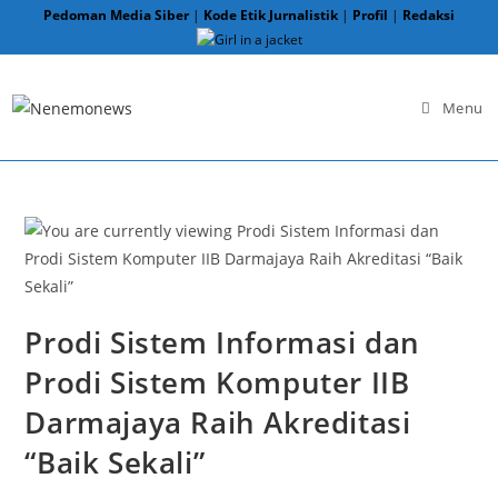
Skip
Pedoman Media Siber
|
Kode Etik Jurnalistik
|
Profil
|
Redaksi
to
content
Menu
Prodi Sistem Informasi dan
Prodi Sistem Komputer IIB
Darmajaya Raih Akreditasi
“Baik Sekali”