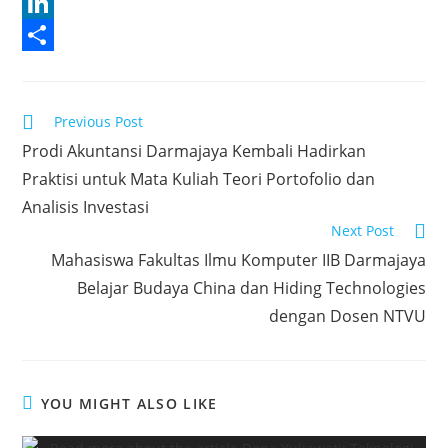
c
w
W
e
i
h
L
b
t
a
i
S
o
t
t
n
h
Read
Previous Post
o
e
s
k
a
more
Prodi Akuntansi Darmajaya Kembali Hadirkan
articles
k
r
A
e
r
Praktisi untuk Mata Kuliah Teori Portofolio dan
p
d
e
Analisis Investasi
p
I
Next Post
n
Mahasiswa Fakultas Ilmu Komputer IIB Darmajaya
Belajar Budaya China dan Hiding Technologies
dengan Dosen NTVU
YOU MIGHT ALSO LIKE