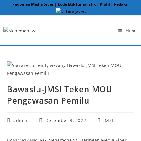
Skip
Pedoman Media Siber
|
Kode Etik Jurnalistik
|
Profil
|
Redaksi
to
content
Menu
Bawaslu-JMSI Teken MOU
Pengawasan Pemilu
Post
Post
Post
admin
December 3, 2022
JMSI
author:
published:
category:
BANDARLAMPUNG, Nenemonews – Jaringan Media Siber