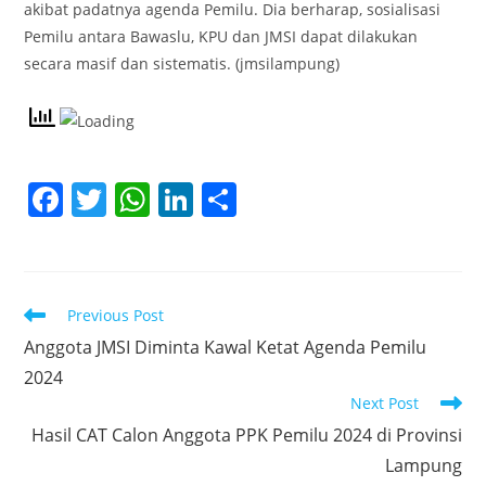
akibat padatnya agenda Pemilu. Dia berharap, sosialisasi
Pemilu antara Bawaslu, KPU dan JMSI dapat dilakukan
secara masif dan sistematis. (jmsilampung)
F
T
W
Li
S
a
w
h
n
h
c
itt
at
k
ar
e
er
s
e
e
Read
Previous Post
b
A
dI
more
Anggota JMSI Diminta Kawal Ketat Agenda Pemilu
articles
o
p
n
2024
o
p
Next Post
k
Hasil CAT Calon Anggota PPK Pemilu 2024 di Provinsi
Lampung