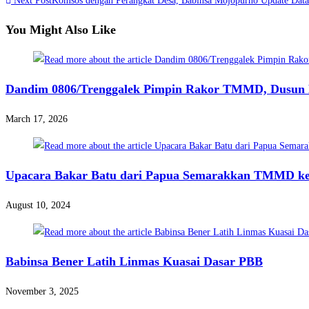
more
Next Post
Komsos dengan Perangkat Desa, Babinsa Mojopurno Update Data 
articles
You Might Also Like
Dandim 0806/Trenggalek Pimpin Rakor TMMD, Dusun N
March 17, 2026
Upacara Bakar Batu dari Papua Semarakkan TMMD ke-
August 10, 2024
Babinsa Bener Latih Linmas Kuasai Dasar PBB
November 3, 2025