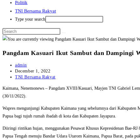
Politik
TNI Bersama Rakyat
Type your search
Pangdam Kasuari Ikut Sambut dan Dampingi 
Post
admin
author:
Post
December 1, 2022
published:
Post
TNI Bersama Rakyat
category:
Kaimana, Nenemonews – Pangdam XVIII/Kasuari, Mayjen TNI Gabriel Lema,
(30/11/2022).
Wapres mengunjungi Kabupaten Kaimana yang sebelumnya dari Kabupaten Mi
Papua bagi tujuh rumah ibadah di kota dan Kabupaten Jayapura.
Diiringi rintikan hujan, menggunakan Pesawat Khusus Kepresidenan Bae-RJ 
Papua Tengah menuju Bandar Udara Utarom Kaimana, Papua Barat, pada pu