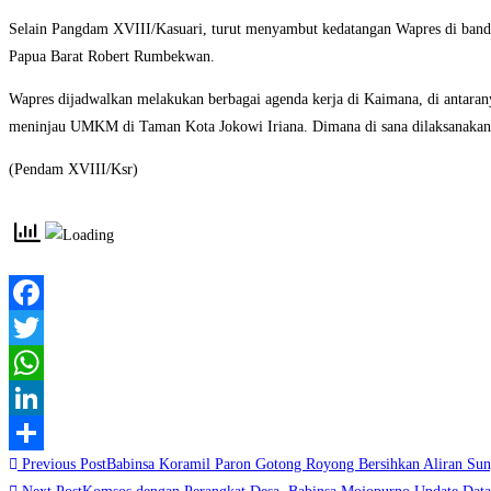
Selain Pangdam XVIII/Kasuari, turut menyambut kedatangan Wapres di bandar
Papua Barat Robert Rumbekwan.
Wapres dijadwalkan melakukan berbagai agenda kerja di Kaimana, di antara
meninjau UMKM di Taman Kota Jokowi Iriana. Dimana di sana dilaksanakan be
(Pendam XVIII/Ksr)
Facebook
Twitter
WhatsApp
LinkedIn
Read
Previous Post
Babinsa Koramil Paron Gotong Royong Bersihkan Aliran Sun
Share