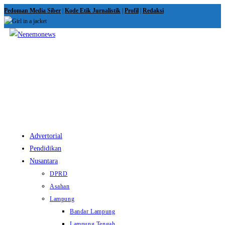
Skip
Pedoman Media Siber
|
Kode Etik Jurnalistik
|
Profil
|
Redaksi
to
content
View
website
Menu
Advertorial
Pendidikan
Nusantara
DPRD
Asahan
Lampung
Bandar Lampung
Lampung Tengah