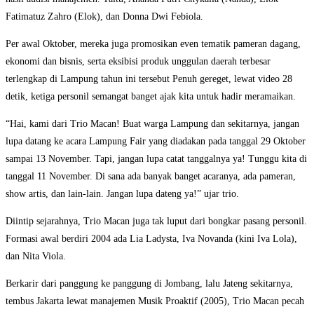
Fatimatuz Zahro (Elok), dan Donna Dwi Febiola.
Per awal Oktober, mereka juga promosikan even tematik pameran dagang,
ekonomi dan bisnis, serta eksibisi produk unggulan daerah terbesar
terlengkap di Lampung tahun ini tersebut Penuh gereget, lewat video 28
detik, ketiga personil semangat banget ajak kita untuk hadir meramaikan.
“Hai, kami dari Trio Macan! Buat warga Lampung dan sekitarnya, jangan
lupa datang ke acara Lampung Fair yang diadakan pada tanggal 29 Oktober
sampai 13 November. Tapi, jangan lupa catat tanggalnya ya! Tunggu kita di
tanggal 11 November. Di sana ada banyak banget acaranya, ada pameran,
show artis, dan lain-lain. Jangan lupa dateng ya!” ujar trio.
Diintip sejarahnya, Trio Macan juga tak luput dari bongkar pasang personil.
Formasi awal berdiri 2004 ada Lia Ladysta, Iva Novanda (kini Iva Lola),
dan Nita Viola.
Berkarir dari panggung ke panggung di Jombang, lalu Jateng sekitarnya,
tembus Jakarta lewat manajemen Musik Proaktif (2005), Trio Macan pecah