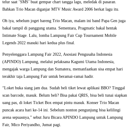
telur saat ‘SMS’ buat gempar chart tangga lagu, meledak di pasaran.
Bahkan Trio Macan diganjar MTV Music Award 2006 berkat lagu itu.
Oh iya, sebelum joget bareng Trio Macan, malam ini band Papa Gen juga
bakal tampil di panggung utama. Sementara, Pragmatic bakal hentak
Intimate Stage. Lalu, lomba Lampung Fair Cup Tournament Mobile
Legends 2022 masuki hari kedua plus final.
Penyelenggara Lampung Fair 2022, Asosiasi Pengusaha Indonesia
(APINDO) Lampung, melalui pelaksana Kagumi Utama Indonesia,
mengajak warga Lampung dan Sumatera, memanfaatkan sisa empat hari
terakhir taja Lampung Fair untuk beramai-ramai hadir.
“Loket buka siang jam dua. Sudah beli tiket lewat aplikasi BBO? Tinggal
scan barcode, masuk. Belum beli? Bisa pakai QRIS, bisa beli tunai siapkan
uang pas, di loket Ticket Box empat pintu masuk. Konser Trio Macan
puncak acara hari ke-14 ini. Sebelum nonton pengunjung bisa kelilingi
arena sepuasnya,” sebut Juru Bicara APINDO Lampung untuk Lampung
Fair, Mico Periyandho, Jumat pagi.