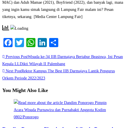
MAC) dan Aduh Mamae (2021), Boyfriend (2022), dan banyak lagi, mana
yang ingin kamu simak langsung di Lampung Fair malam ini? Pesan
tiketnya, sekarang. [Media Center Lampung Fair]
Facebook
Twitter
WhatsApp
LinkedIn
Share
Read
Previous Post
Wisuda ke-34 IIB Darmajaya Bertabur Beasiswa, Ini Pesan
more
Kepala LLDikti Wilayah II Palembang
Next Post
Rektor Kampus The Best IIB Darmajaya Lantik Pengurus
articles
Orkem Periode 2022/2023
You Might Also Like