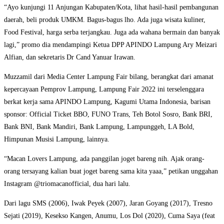
“Ayo kunjungi 11 Anjungan Kabupaten/Kota, lihat hasil-hasil pembangunan
daerah, beli produk UMKM. Bagus-bagus lho. Ada juga wisata kuliner,
Food Festival, harga serba terjangkau. Juga ada wahana bermain dan banyak
lagi,” promo dia mendampingi Ketua DPP APINDO Lampung Ary Meizari
Alfian, dan sekretaris Dr Cand Yanuar Irawan.
Muzzamil dari Media Center Lampung Fair bilang, berangkat dari amanat
kepercayaan Pemprov Lampung, Lampung Fair 2022 ini terselenggara
berkat kerja sama APINDO Lampung, Kagumi Utama Indonesia, barisan
sponsor: Official Ticket BBO, FUNO Trans, Teh Botol Sosro, Bank BRI,
Bank BNI, Bank Mandiri, Bank Lampung, Lampunggeh, LA Bold,
Himpunan Musisi Lampung, lainnya.
“Macan Lovers Lampung, ada panggilan joget bareng nih. Ajak orang-
orang tersayang kalian buat joget bareng sama kita yaaa,” petikan unggahan
Instagram @triomacanofficial, dua hari lalu.
Dari lagu SMS (2006), Iwak Peyek (2007), Jaran Goyang (2017), Tresno
Sejati (2019), Kesekso Kangen, Anumu, Los Dol (2020), Cuma Saya (feat