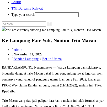
Politik
TNI Bersama Rakyat
Type your search
Ke Lampung Fair Yuk, Nonton Trio Macan
Post
admin
author:
Post
November 11, 2022
published:
Post
Bandar Lampung
/
Berita Utama
category:
BANDARLAMPUNG, Nenemonews — Warga Lampung dan sekitarnya,
biduanita dangdut Trio Macan bakal hibur pengunjung lewat lagu dan aksi
pentasnya yang yahud di panggung utama Lampung Fair 2022, Lapangan
PKOR Way Halim Bandarlampung, Jumat (11/11/2022), malam ini. Tiket
Rp20 ribu.
Trio Macan yang siap jadi pelipur lara kamu malam ini ialah formasi anyar
hasil audisi manajemen. Yaitu, Ananda Putri Chykalia (Nanda), Elok