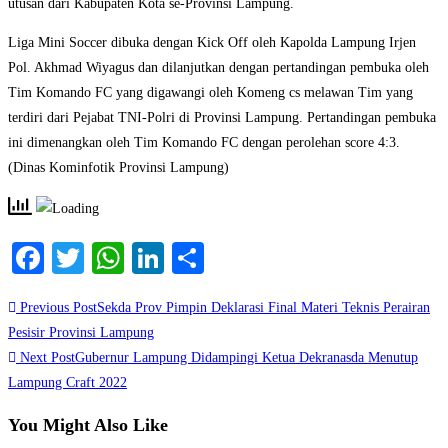
utusan dari Kabupaten Kota se-Provinsi Lampung.
Liga Mini Soccer dibuka dengan Kick Off oleh Kapolda Lampung Irjen
Pol. Akhmad Wiyagus dan dilanjutkan dengan pertandingan pembuka oleh
Tim Komando FC yang digawangi oleh Komeng cs melawan Tim yang
terdiri dari Pejabat TNI-Polri di Provinsi Lampung. Pertandingan pembuka
ini dimenangkan oleh Tim Komando FC dengan perolehan score 4:3.
(Dinas Kominfotik Provinsi Lampung)
Facebook
Twitter
WhatsApp
LinkedIn
Share
Read
Previous Post
Sekda Prov Pimpin Deklarasi Final Materi Teknis Perairan
more
Pesisir Provinsi Lampung
Next Post
Gubernur Lampung Didampingi Ketua Dekranasda Menutup
articles
Lampung Craft 2022
You Might Also Like