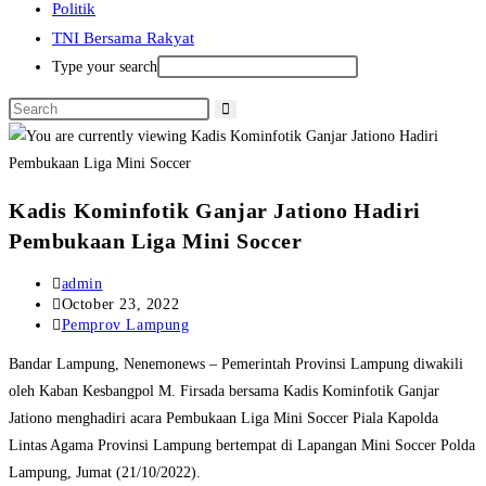
Politik
TNI Bersama Rakyat
Type your search
Kadis Kominfotik Ganjar Jationo Hadiri
Pembukaan Liga Mini Soccer
Post
admin
author:
Post
October 23, 2022
published:
Post
Pemprov Lampung
category:
Bandar Lampung, Nenemonews – Pemerintah Provinsi Lampung diwakili
oleh Kaban Kesbangpol M. Firsada bersama Kadis Kominfotik Ganjar
Jationo menghadiri acara Pembukaan Liga Mini Soccer Piala Kapolda
Lintas Agama Provinsi Lampung bertempat di Lapangan Mini Soccer Polda
Lampung, Jumat (21/10/2022).