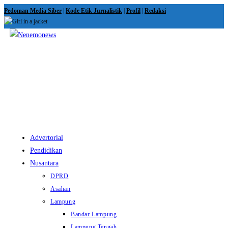
Skip
Pedoman Media Siber
|
Kode Etik Jurnalistik
|
Profil
|
Redaksi
to
content
View
website
Menu
Advertorial
Pendidikan
Nusantara
DPRD
Asahan
Lampung
Bandar Lampung
Lampung Tengah