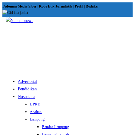
Skip
Pedoman Media Siber
|
Kode Etik Jurnalistik
|
Profil
|
Redaksi
to
content
View
website
Menu
Advertorial
Pendidikan
Nusantara
DPRD
Asahan
Lampung
Bandar Lampung
Lampung Tengah