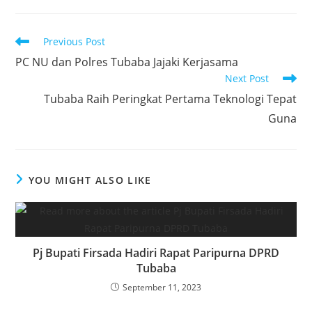
c
itt
at
k
ar
e
er
s
e
e
Read
Previous Post
b
A
dI
more
PC NU dan Polres Tubaba Jajaki Kerjasama
articles
o
p
n
Next Post
o
p
Tubaba Raih Peringkat Pertama Teknologi Tepat
k
Guna
YOU MIGHT ALSO LIKE
Pj Bupati Firsada Hadiri Rapat Paripurna DPRD
Tubaba
September 11, 2023