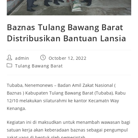
Baznas Tulang Bawang Barat
Distribusikan Bantuan Lansia
Post
Post
admin
October 12, 2022
author:
published:
Post
Tulang Bawang Barat
category:
Tubaba, Nenemonews – Badan Amil Zakat Nasional (
Baznas ) Kabupaten Tulang Bawang Barat (Tubaba), Rabu
12/10 melakukan silaturahmi ke kantor Kecamatn Way
Kenanga.
Kegiatan ini di maksudkan untuk menambah wawasan bagi
satuan kerja akan keberadaan baznas sebagai pengumpul
zakat yang di bentuk oleh pemerintah.