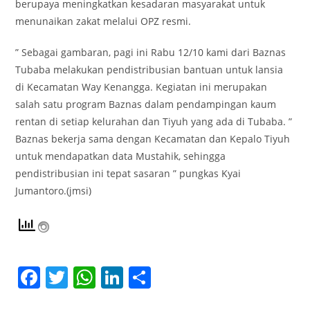
berupaya meningkatkan kesadaran masyarakat untuk
menunaikan zakat melalui OPZ resmi.
” Sebagai gambaran, pagi ini Rabu 12/10 kami dari Baznas
Tubaba melakukan pendistribusian bantuan untuk lansia
di Kecamatan Way Kenangga. Kegiatan ini merupakan
salah satu program Baznas dalam pendampingan kaum
rentan di setiap kelurahan dan Tiyuh yang ada di Tubaba. ”
Baznas bekerja sama dengan Kecamatan dan Kepalo Tiyuh
untuk mendapatkan data Mustahik, sehingga
pendistribusian ini tepat sasaran ” pungkas Kyai
Jumantoro.(jmsi)
F
T
W
Li
S
a
w
h
n
h