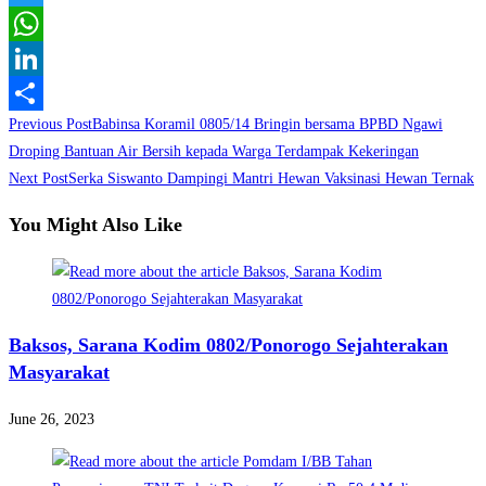
Twitter
WhatsApp
LinkedIn
Read
Previous Post
Babinsa Koramil 0805/14 Bringin bersama BPBD Ngawi
Share
more
Droping Bantuan Air Bersih kepada Warga Terdampak Kekeringan
Next Post
Serka Siswanto Dampingi Mantri Hewan Vaksinasi Hewan Ternak
articles
You Might Also Like
Baksos, Sarana Kodim 0802/Ponorogo Sejahterakan
Masyarakat
June 26, 2023