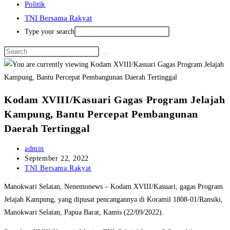
Politik
TNI Bersama Rakyat
Type your search
Kodam XVIII/Kasuari Gagas Program Jelajah
Kampung, Bantu Percepat Pembangunan
Daerah Tertinggal
Post
admin
author:
Post
September 22, 2022
published:
Post
TNI Bersama Rakyat
category:
Manokwari Selatan, Nenemonews – Kodam XVIII/Kasuari, gagas Program
Jelajah Kampung, yang dipusat pencangannya di Koramil 1808-01/Ransiki,
Manokwari Selatan, Papua Barat, Kamis (22/09/2022).