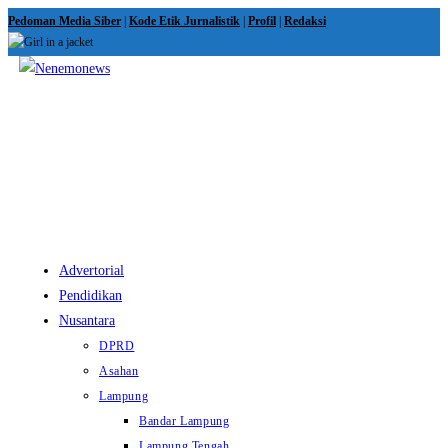
Skip
Pedoman Media Siber
|
Kode Etik Jurnalistik
|
Profil
|
Redaksi
to
content
View
website
Menu
Advertorial
Pendidikan
Nusantara
DPRD
Asahan
Lampung
Bandar Lampung
Lampung Tengah