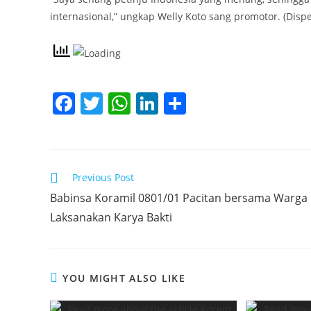
internasional,” ungkap Welly Koto sang promotor. (Disp
F
T
W
Li
S
a
w
h
n
h
c
itt
at
k
ar
e
er
s
e
e
Read
Previous Post
b
A
dI
more
Babinsa Koramil 0801/01 Pacitan bersama Warga
articles
o
p
n
Laksanakan Karya Bakti
o
p
k
YOU MIGHT ALSO LIKE