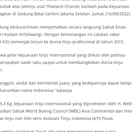
utlak atas petinju asal Thailand Chanon Sankam pada Kejuaraan
igelar di Gedung Balai Sarbini Jakarta Selatan. Jumat, (16/09/2022).
. Dudung Abdurachman menyematkan secara langsung Sabuk Emas
i Kodam III/Siliwangi. Dengan kemenangan ini catatan rekor
3 KO) semenjak terjun ke dunia tinju profesional di tahun 2015.
elar kejuaraan tinju internasional yang diikuti oleh petinju-
, merupakan salah satu upaya untuk membangkitkan dunia tinju
i.
tangguh, andal dan bermental juara, yang kedepannya dapat tampi
ngharumkan nama Indonesia,” katanya.
55,3 Kg, kejuaraan tinju internasional yang dipromotori oleh H. Well
butkan Sabuk World Boxing Council (WBC) Asia Continental dan lim
i tinju non title versi Asosiasi Tinju Indonesia (ATI) Pusat.
 petinju Angkatan Darat ada yang menyandang gelar juara