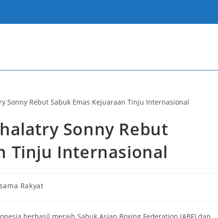
halatry Sonny Rebut
 Tinju Internasional
rsama Rakyat
nesia berhasil meraih Sabuk Asian Boxing Federation (ABF) dan