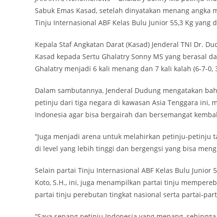
Sabuk Emas Kasad, setelah dinyatakan menang angka m
Tinju Internasional ABF Kelas Bulu Junior 55,3 Kg yang d
Kepala Staf Angkatan Darat (Kasad) Jenderal TNI Dr
Kasad kepada Sertu Ghalatry Sonny MS yang berasal dar
Ghalatry menjadi 6 kali menang dan 7 kali kalah (6-7-0, 
Dalam sambutannya, Jenderal Dudung mengatakan bahwa g
petinju dari tiga negara di kawasan Asia Tenggara ini
Indonesia agar bisa bergairah dan bersemangat kembal
“Juga menjadi arena untuk melahirkan petinju-petinju 
di level yang lebih tinggi dan bergengsi yang bisa me
Selain partai Tinju Internasional ABF Kelas Bulu Junior 
Koto, S.H., ini, juga menampilkan partai tinju mempere
partai tinju perebutan tingkat nasional serta partai-parta
“Saya senang petinju Indonesia yang menang, sehingga