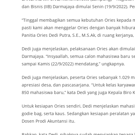
dan Bisnis (IIB) Darmajaya dimulai Senin (19/9/2022). 
“Tinggal membagikan semua kebutuhan Ories kepada ma
pasti kami akan menggelar Ories dengan banyak hiburan
Panitia Ories Dedi Putra, S.E., M.S.Ak, di ruang kerjanya
Dedi juga menjelaskan, pelaksanaan Ories akan dimulai
Darmajaya. “Insyaallah, semua calon mahasiswa baru se
sampai Kamis (22/9/2022) mendatang,” ungkapnya.
Dedi juga menjelaskan, peserta Ories sebanyak 1.029 mah
apresiasi desa, dan pascasarjana. “Untuk kelas karyawa
850 mahasiswa baru,” kata Dedi yang juga Kepala Biro 
Untuk kesiapan Ories sendiri, Dedi menjelaskan mahas
godie bag, serta kaus. Sedangkan kesiapan peralatan y
Dosen Prodi Akuntansi itu.
Bahkan, kata Dedi, pihaknya sudah menyiapkan tenaga 