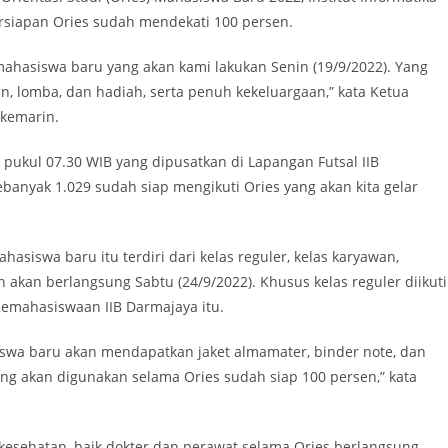
Persiapan Ories sudah mendekati 100 persen.
hasiswa baru yang akan kami lakukan Senin (19/9/2022). Yang
, lomba, dan hadiah, serta penuh kekeluargaan,” kata Ketua
, kemarin.
 pukul 07.30 WIB yang dipusatkan di Lapangan Futsal IIB
banyak 1.029 sudah siap mengikuti Ories yang akan kita gelar
asiswa baru itu terdiri dari kelas reguler, kelas karyawan,
n akan berlangsung Sabtu (24/9/2022). Khusus kelas reguler diikuti
Kemahasiswaan IIB Darmajaya itu.
iswa baru akan mendapatkan jaket almamater, binder note, dan
ang akan digunakan selama Ories sudah siap 100 persen,” kata
kesehatan, baik dokter dan perawat selama Ories berlangsung.