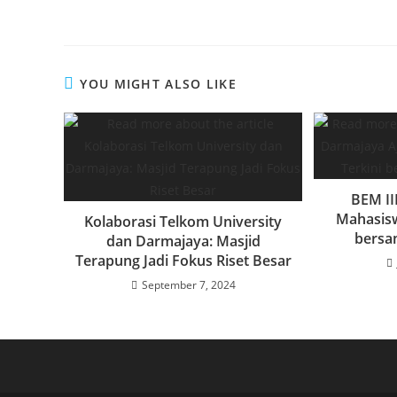
p
d
e
p
I
n
YOU MIGHT ALSO LIKE
BEM II
Mahasisw
Kolaborasi Telkom University
bersa
dan Darmajaya: Masjid
Terapung Jadi Fokus Riset Besar
September 7, 2024