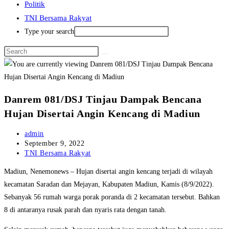
Politik
TNI Bersama Rakyat
Type your search
Danrem 081/DSJ Tinjau Dampak Bencana
Hujan Disertai Angin Kencang di Madiun
Post
admin
author:
Post
September 9, 2022
published:
Post
TNI Bersama Rakyat
category:
Madiun, Nenemonews – Hujan disertai angin kencang terjadi di wilayah
kecamatan Saradan dan Mejayan, Kabupaten Madiun, Kamis (8/9/2022).
Sebanyak 56 rumah warga porak poranda di 2 kecamatan tersebut. Bahkan
8 di antaranya rusak parah dan nyaris rata dengan tanah.