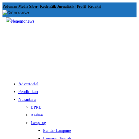
Skip
Pedoman Media Siber
|
Kode Etik Jurnalistik
|
Profil
|
Redaksi
to
content
View
website
Menu
Advertorial
Pendidikan
Nusantara
DPRD
Asahan
Lampung
Bandar Lampung
Lampung Tengah