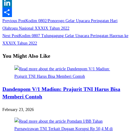
WhatsApp
LinkedIn
Read
Previous Post
Kodim 0802/Ponorogo Gelar Upacara Peringatan Hari
Share
more
Olahraga Nasional XXXIX Tahun 2022
Next Post
Kodim 0807 Tulungagung Gelar Upacara Peringatan Haornas ke
articles
XXXIX Tahun 2022
You Might Also Like
Dandenpom V/1 Madiun: Prajurit TNI Harus Bisa
Memberi Contoh
February 23, 2026