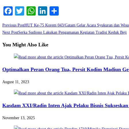
Facebook
Twitter
WhatsApp
LinkedIn
Share
Read
Previous Post
HUT Ke-75 Korem 043/Gatam Gelar Acara Syukuran dan Wisu
more
Next Post
Serka Sudiono Lakukan Pengamanan Kegiatan Tradisi Keduk Beji
articles
You Might Also Like
Optimalkan Peran Orang Tua, Persit Kodim Madiun Gela
August 11, 2023
Kasdam XXI/Radin Inten Ajak Pelaku Bisnis Sukseska
November 13, 2025