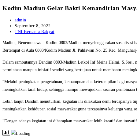
Kodim Madiun Gelar Bakti Kemandirian Masy
Post
admin
author:
Post
September 8, 2022
published:
Post
TNI Bersama Rakyat
category:
Madiun, Nenemonews – Kodim 0803/Madiun menyelenggarakan sosialisasi bak
Bertempat di Aula 0803/Kodim Madiun Jl. Pahlawan No. 25 Kec. Manguharjo
Dalam sambutannya Dandim 0803/Madiun Letkol Inf Meina Helmi, S.Sos., me
permintaan maupun inisiatif sendiri yang bertujuan untuk membantu meningk
“Melalui peningkatan pengetahuan, kemampuan dan keterampilan bagi masyarak
meningkatkan taraf hidup, sehingga mampu mewujudkan sasaran pembinaan te
Lebih lanjut Dandim menuturkan, kegiatan ini dilakukan demi tercapainya t
meningkatkan kehidupan sosial masyarakat guna tercapainya keluarga yang se
“Dengan adanya kegiatan ini diharapkan masyarakat lebih kreatif dan ino