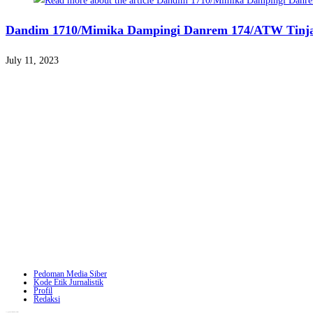
Dandim 1710/Mimika Dampingi Danrem 174/ATW Tinjau
July 11, 2023
Pedoman Media Siber
Kode Etik Jurnalistik
Profil
Redaksi
Copyright - WordPress Theme by OceanWP