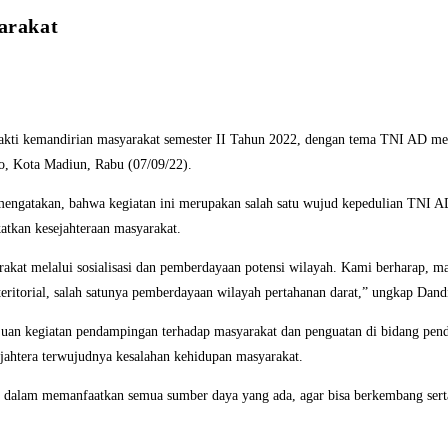
arakat
ti kemandirian masyarakat semester II Tahun 2022, dengan tema TNI AD mewu
, Kota Madiun, Rabu (07/09/22).
ngatakan, bahwa kegiatan ini merupakan salah satu wujud kepedulian TNI A
atkan kesejahteraan masyarakat.
at melalui sosialisasi dan pemberdayaan potensi wilayah. Kami berharap, mas
ritorial, salah satunya pemberdayaan wilayah pertahanan darat,” ungkap Dand
ujuan kegiatan pendampingan terhadap masyarakat dan penguatan di bidang pend
jahtera terwujudnya kesalahan kehidupan masyarakat.
vatif dalam memanfaatkan semua sumber daya yang ada, agar bisa berkembang