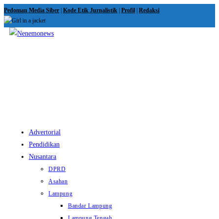
Skip
Pedoman Media Siber
|
Kode Etik Jurnalistik
|
Profil
|
Redaksi
to
content
View
website
Menu
Advertorial
Pendidikan
Nusantara
DPRD
Asahan
Lampung
Bandar Lampung
Lampung Tengah