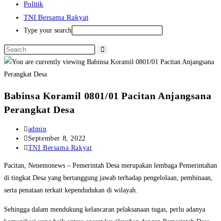
Politik
TNI Bersama Rakyat
Type your search
Babinsa Koramil 0801/01 Pacitan Anjangsana
Perangkat Desa
Post
admin
author:
Post
September 8, 2022
published:
Post
TNI Bersama Rakyat
category:
Pacitan, Nenemonews – Pemerintah Desa merupakan lembaga Pemerintahan
di tingkat Desa yang bertanggung jawab terhadap pengelolaan, pembinaan,
serta penataan terkait kependudukan di wilayah.
Sehingga dalam mendukung kelancaran pelaksanaan tugas, perlu adanya