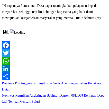
“Harapannya Pemerintah Desa dapat meningkatkan pelayanan kepada
masyarakat, sehingga terjalin hubungan kerjasama yang baik demi
mewujudkan kesejahteraan masyarakat yang merata”, tutur Babinsa.(pr)
Facebook
Twitter
WhatsApp
LinkedIn
Read
Previous Post
Anggota Koramil Sine Gelar Apel Pengendalian Kebakaran
Share
more
Hutan
Next Post
Resmikan Angkringan Babinsa, Danrem 081/DSJ Berharap Dapat
articles
Jadi Tempat Mencari Solusi