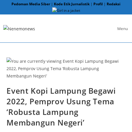
Skip
Pedoman Media Siber
|
Kode Etik Jurnalistik
|
Profil
|
Redaksi
to
content
Menu
Event Kopi Lampung Begawi
2022, Pemprov Usung Tema
‘Robusta Lampung
Membangun Negeri’