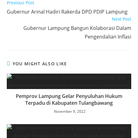
Read
Previous Post
o
e
s
k
a
more
Gubernur Arinal Hadiri Rakerda DPD PDIP Lampung
articles
k
r
A
e
r
Next Post
p
d
e
Gubernur Lampung Bangun Kolaborasi Dalam
p
I
Pengendalian Inflasi
n
YOU MIGHT ALSO LIKE
Pemprov Lampung Gelar Penyuluhan Hukum
Terpadu di Kabupaten Tulangbawang
November 9, 2022