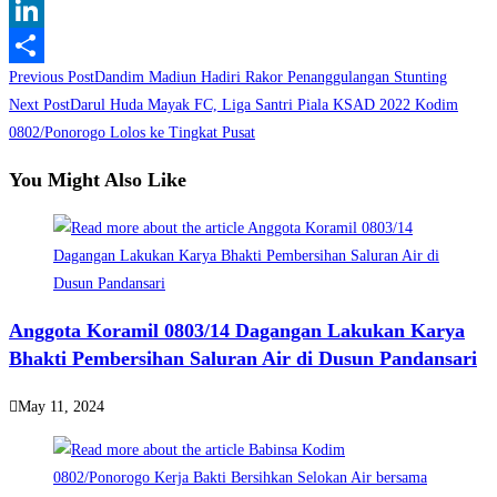
WhatsApp
LinkedIn
Read
Previous Post
Dandim Madiun Hadiri Rakor Penanggulangan Stunting
Share
more
Next Post
Darul Huda Mayak FC, Liga Santri Piala KSAD 2022 Kodim
0802/Ponorogo Lolos ke Tingkat Pusat
articles
You Might Also Like
Anggota Koramil 0803/14 Dagangan Lakukan Karya
Bhakti Pembersihan Saluran Air di Dusun Pandansari
May 11, 2024