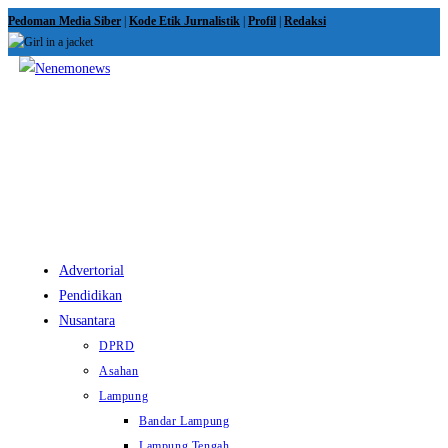
Skip
Pedoman Media Siber
|
Kode Etik Jurnalistik
|
Profil
|
Redaksi
to
content
View
website
Menu
Advertorial
Pendidikan
Nusantara
DPRD
Asahan
Lampung
Bandar Lampung
Lampung Tengah