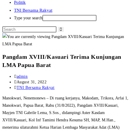
Politik
TNI Bersama Rakyat
Type your search
Pangdam XVIII/Kasuari Terima Kunjungan
LMA Papua Barat
Post
admin
author:
Post
August 31, 2022
published:
Post
TNI Bersama Rakyat
category:
Manokwari, Nenemonews – Di ruang kerjanya, Makodam, Trikora, Arfai 1,
Manokwari, Papua Barat, Rabu (31/8/2022), Pangdam XVIII/Kasuari,
Mayjen TNI Gabrile Lema, S.Sos., didampingi Aster Kasdam
XVIII/Kasuari, Kol Inf Tamimi Hendra Kesuma SH, MAP, M.Han.,
menerima silaturahmi Ketua Harian Lembaga Masyarakat Adat (LMA)