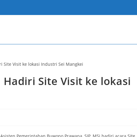
adiri Site Visit ke lokasi
Asisten Pemerintahan Buwono Prawana, SIP, MSi hadiri acara Site