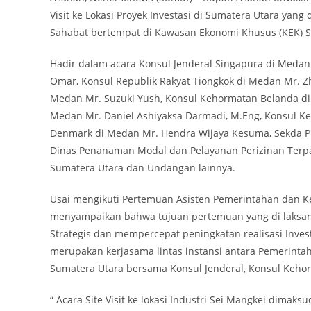
Visit ke Lokasi Proyek Investasi di Sumatera Utara yan
Sahabat bertempat di Kawasan Ekonomi Khusus (KEK) Se
Hadir dalam acara Konsul Jenderal Singapura di Medan
Omar, Konsul Republik Rakyat Tiongkok di Medan Mr. Z
Medan Mr. Suzuki Yush, Konsul Kehormatan Belanda d
Medan Mr. Daniel Ashiyaksa Darmadi, M.Eng, Konsul K
Denmark di Medan Mr. Hendra Wijaya Kesuma, Sekda Prov
Dinas Penanaman Modal dan Pelayanan Perizinan Terpad
Sumatera Utara dan Undangan lainnya.
Usai mengikuti Pertemuan Asisten Pemerintahan dan K
menyampaikan bahwa tujuan pertemuan yang di laksan
Strategis dan mempercepat peningkatan realisasi Inves
merupakan kerjasama lintas instansi antara Pemerintah
Sumatera Utara bersama Konsul Jenderal, Konsul Keho
“ Acara Site Visit ke lokasi Industri Sei Mangkei dima