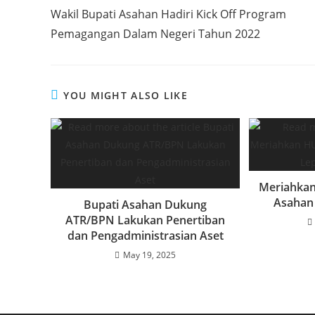
more
b
A
dI
Wakil Bupati Asahan Hadiri Kick Off Program
articles
Pemagangan Dalam Negeri Tahun 2022
o
p
n
o
p
k
YOU MIGHT ALSO LIKE
Meriahkan
Asahan 
Bupati Asahan Dukung
ATR/BPN Lakukan Penertiban
dan Pengadministrasian Aset
May 19, 2025