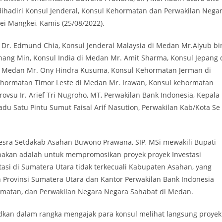
g dihadiri Konsul Jenderal, Konsul Kehormatan dan Perwakilan Nega
i Mangkei, Kamis (25/08/2022).
 Dr. Edmund Chia, Konsul Jenderal Malaysia di Medan Mr.Aiyub bi
hang Min, Konsul India di Medan Mr. Amit Sharma, Konsul Jepang 
i Medan Mr. Ony Hindra Kusuma, Konsul Kehormatan Jerman di
ehormatan Timor Leste di Medan Mr. Irawan, Konsul kehormatan
su Ir. Arief Tri Nugroho, MT, Perwakilan Bank Indonesia, Kepala
u Satu Pintu Sumut Faisal Arif Nasution, Perwakilan Kab/Kota Se
esra Setdakab Asahan Buwono Prawana, SIP, MSi mewakili Bupati
akan adalah untuk mempromosikan proyek proyek Investasi
tasi di Sumatera Utara tidak terkecuali Kabupaten Asahan, yang
 Provinsi Sumatera Utara dan Kantor Perwakilan Bank Indonesia
rmatan, dan Perwakilan Negara Negara Sahabat di Medan.
ksudkan dalam rangka mengajak para konsul melihat langsung proyek