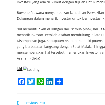
investasi yang ada di Sumut dengan tujuan untuk meni
Buwono Prawana menyampaikan kehadiran Perwakilan P
Dukungan dalam menarik investor untuk berinvestasi 
“Ini membutuhkan dukungan dari semua pihak, harus ter
menarik Investor, Pemkab Asahan mendukung ,” kata B
Disampaikan juga, Kabupaten Asahan memiliki potensi d
yang berbatasan langsung dengan Selat Malaka, hing
mengembangkan hal tersebut memerlukan Investor yan
Asahan. (Elida)
F
T
W
Li
S
a
w
h
n
h
c
itt
at
k
ar
e
er
s
e
e
Read
Previous Post