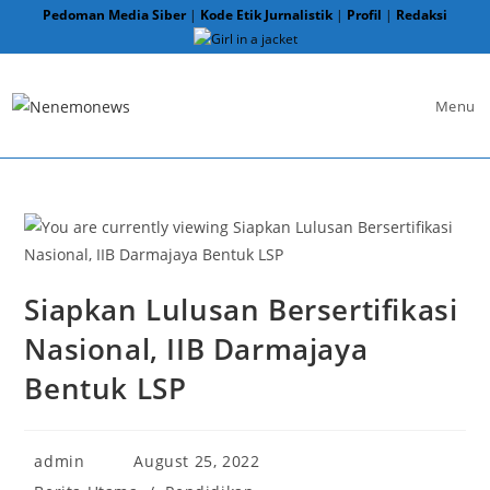
Skip
Pedoman Media Siber
|
Kode Etik Jurnalistik
|
Profil
|
Redaksi
to
content
Menu
Siapkan Lulusan Bersertifikasi
Nasional, IIB Darmajaya
Bentuk LSP
Post
Post
admin
August 25, 2022
author:
published:
Post