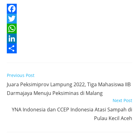
F
a
T
c
w
W
e
i
h
L
b
t
a
i
S
o
t
t
n
h
Read
Previous Post
o
e
s
k
a
more
Juara Peksimiprov Lampung 2022, Tiga Mahasiswa IIB
articles
k
r
A
e
r
Darmajaya Menuju Peksiminas di Malang
p
d
e
Next Post
p
I
YNA Indonesia dan CCEP Indonesia Atasi Sampah di
n
Pulau Kecil Aceh