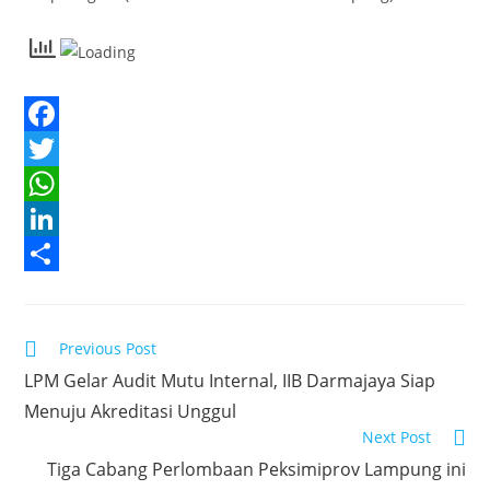
F
a
T
c
w
W
e
i
h
L
b
t
a
i
S
o
t
t
n
h
Read
Previous Post
o
e
s
k
a
more
LPM Gelar Audit Mutu Internal, IIB Darmajaya Siap
articles
k
r
A
e
r
Menuju Akreditasi Unggul
p
d
e
Next Post
p
I
Tiga Cabang Perlombaan Peksimiprov Lampung ini