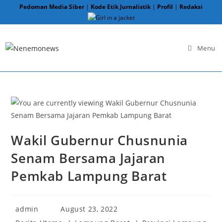
Skip
Pedoman Media Siber
|
Kode Etik Jurnalistik
|
Profil
|
Redaksi
to
content
Menu
Wakil Gubernur Chusnunia
Senam Bersama Jajaran
Pemkab Lampung Barat
Post
Post
admin
August 23, 2022
author:
published:
Post