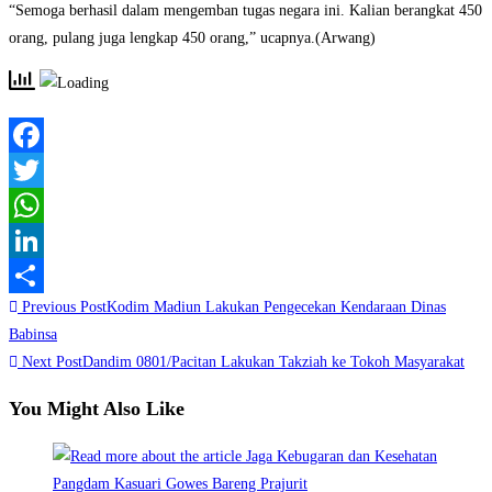
“Semoga berhasil dalam mengemban tugas negara ini. Kalian berangkat 450
orang, pulang juga lengkap 450 orang,” ucapnya.(Arwang)
Facebook
Twitter
WhatsApp
LinkedIn
Read
Previous Post
Kodim Madiun Lakukan Pengecekan Kendaraan Dinas
Share
more
Babinsa
Next Post
Dandim 0801/Pacitan Lakukan Takziah ke Tokoh Masyarakat
articles
You Might Also Like