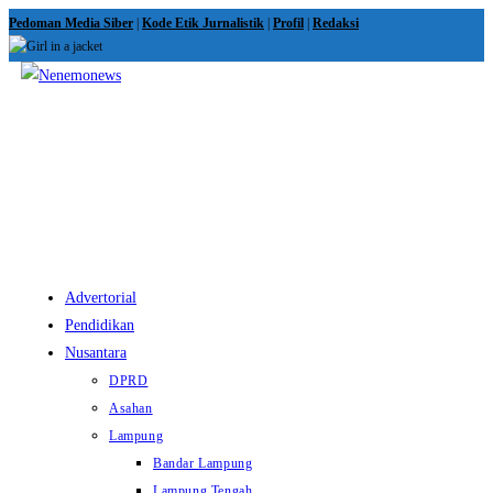
Skip
Pedoman Media Siber
|
Kode Etik Jurnalistik
|
Profil
|
Redaksi
to
content
View
website
Menu
Advertorial
Pendidikan
Nusantara
DPRD
Asahan
Lampung
Bandar Lampung
Lampung Tengah