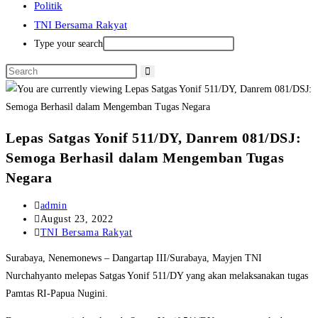
Politik
TNI Bersama Rakyat
Type your search
Lepas Satgas Yonif 511/DY, Danrem 081/DSJ:
Semoga Berhasil dalam Mengemban Tugas
Negara
Post
admin
author:
Post
August 23, 2022
published:
Post
TNI Bersama Rakyat
category:
Surabaya, Nenemonews – Dangartap III/Surabaya, Mayjen TNI
Nurchahyanto melepas Satgas Yonif 511/DY yang akan melaksanakan tugas
Pamtas RI-Papua Nugini.