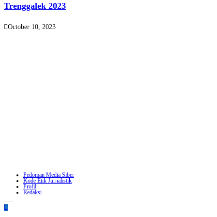
Trenggalek 2023
October 10, 2023
Pedoman Media Siber
Kode Etik Jurnalistik
Profil
Redaksi
Copyright - WordPress Theme by OceanWP