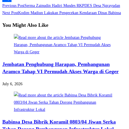
Read
Previous Post
Serma Zainudin Hadiri Musdes RKPDES Desa Ngrayudan
Share
more
Next Post
Kodim Madiun Lakukan Pengecekan Kendaraan Dinas Babinsa
articles
You Might Also Like
Jembatan Penghubung Harapan, Pembangunan
Aramco Tahap VI Permudah Akses Warga di Geger
July 6, 2026
Babinsa Desa Bibrik Koramil 0803/04 Jiwan Serka