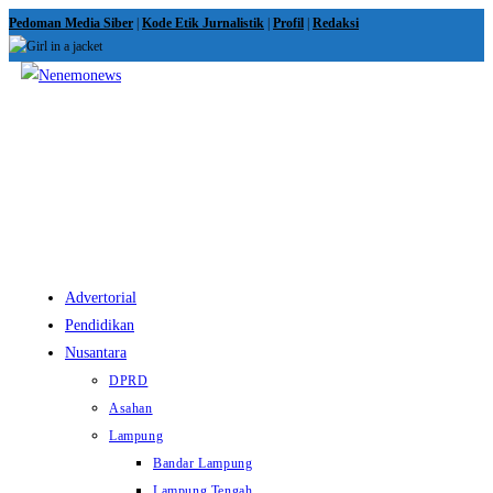
Skip
Pedoman Media Siber
|
Kode Etik Jurnalistik
|
Profil
|
Redaksi
to
content
View
website
Menu
Advertorial
Pendidikan
Nusantara
DPRD
Asahan
Lampung
Bandar Lampung
Lampung Tengah