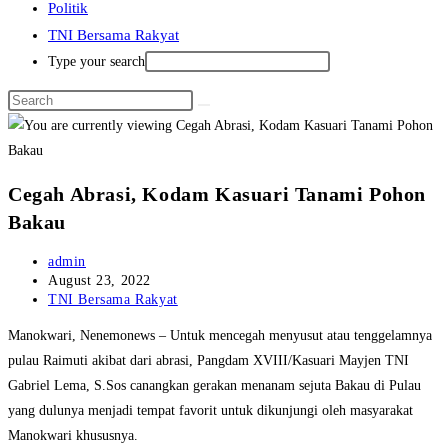
Politik
TNI Bersama Rakyat
Type your search
Cegah Abrasi, Kodam Kasuari Tanami Pohon
Bakau
Post
admin
author:
Post
August 23, 2022
published:
Post
TNI Bersama Rakyat
category:
Manokwari, Nenemonews – Untuk mencegah menyusut atau tenggelamnya
pulau Raimuti akibat dari abrasi, Pangdam XVIII/Kasuari Mayjen TNI
Gabriel Lema, S.Sos canangkan gerakan menanam sejuta Bakau di Pulau
yang dulunya menjadi tempat favorit untuk dikunjungi oleh masyarakat
Manokwari khususnya.