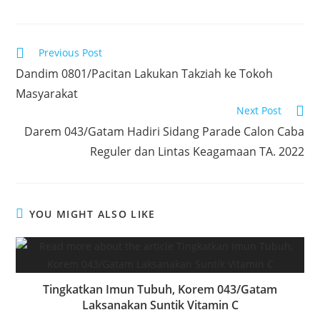
c
itt
at
k
ar
e
er
s
e
e
Read
Previous Post
b
A
dI
more
Dandim 0801/Pacitan Lakukan Takziah ke Tokoh
articles
o
p
n
Masyarakat
o
p
Next Post
k
Darem 043/Gatam Hadiri Sidang Parade Calon Caba
Reguler dan Lintas Keagamaan TA. 2022
YOU MIGHT ALSO LIKE
Tingkatkan Imun Tubuh, Korem 043/Gatam
Laksanakan Suntik Vitamin C