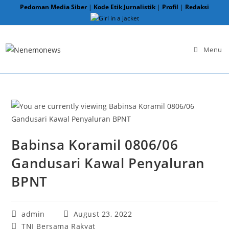
Skip
Pedoman Media Siber
|
Kode Etik Jurnalistik
|
Profil
|
Redaksi
to
content
Menu
Babinsa Koramil 0806/06
Gandusari Kawal Penyaluran
BPNT
Post
Post
admin
August 23, 2022
author:
published:
Post
TNI Bersama Rakyat