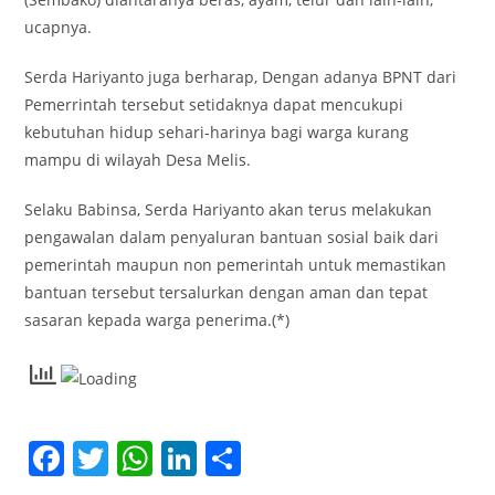
ucapnya.
Serda Hariyanto juga berharap, Dengan adanya BPNT dari
Pemerrintah tersebut setidaknya dapat mencukupi
kebutuhan hidup sehari-harinya bagi warga kurang
mampu di wilayah Desa Melis.
Selaku Babinsa, Serda Hariyanto akan terus melakukan
pengawalan dalam penyaluran bantuan sosial baik dari
pemerintah maupun non pemerintah untuk memastikan
bantuan tersebut tersalurkan dengan aman dan tepat
sasaran kepada warga penerima.(*)
F
T
W
Li
S
a
w
h
n
h