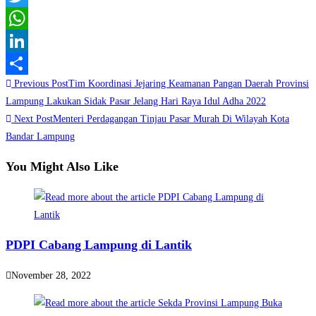
Twitter
WhatsApp
LinkedIn
Read
Previous Post
Tim Koordinasi Jejaring Keamanan Pangan Daerah Provinsi
Share
more
Lampung Lakukan Sidak Pasar Jelang Hari Raya Idul Adha 2022
Next Post
Menteri Perdagangan Tinjau Pasar Murah Di Wilayah Kota
articles
Bandar Lampung
You Might Also Like
PDPI Cabang Lampung di Lantik
November 28, 2022