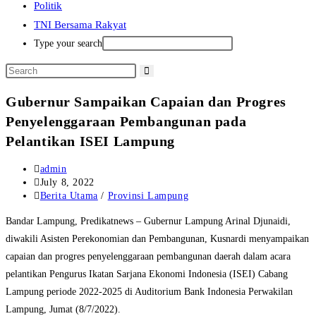
Politik
TNI Bersama Rakyat
Type your search
Gubernur Sampaikan Capaian dan Progres
Penyelenggaraan Pembangunan pada
Pelantikan ISEI Lampung
Post
admin
author:
Post
July 8, 2022
published:
Post
Berita Utama
/
Provinsi Lampung
category:
Bandar Lampung, Predikatnews – Gubernur Lampung Arinal Djunaidi,
diwakili Asisten Perekonomian dan Pembangunan, Kusnardi menyampaikan
capaian dan progres penyelenggaraan pembangunan daerah dalam acara
pelantikan Pengurus Ikatan Sarjana Ekonomi Indonesia (ISEI) Cabang
Lampung periode 2022-2025 di Auditorium Bank Indonesia Perwakilan
Lampung, Jumat (8/7/2022).