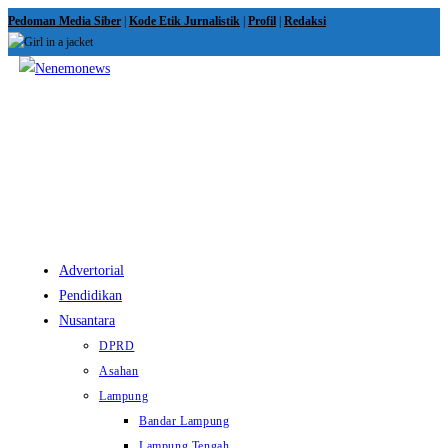
Skip
Pedoman Media Siber
|
Kode Etik Jurnalistik
|
Profil
|
Redaksi
to
content
View
website
Menu
Advertorial
Pendidikan
Nusantara
DPRD
Asahan
Lampung
Bandar Lampung
Lampung Tengah